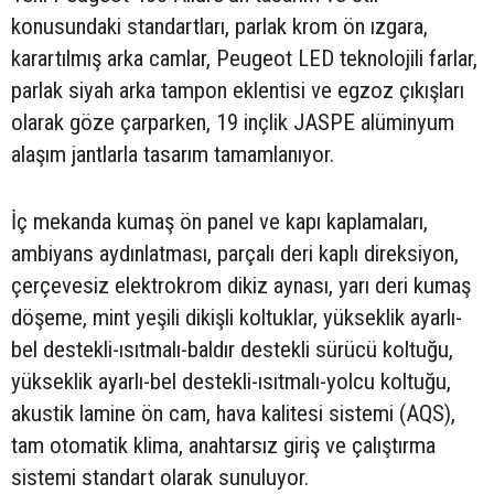
konusundaki standartları, parlak krom ön ızgara,
karartılmış arka camlar, Peugeot LED teknolojili farlar,
parlak siyah arka tampon eklentisi ve egzoz çıkışları
olarak göze çarparken, 19 inçlik JASPE alüminyum
alaşım jantlarla tasarım tamamlanıyor.
İç mekanda kumaş ön panel ve kapı kaplamaları,
ambiyans aydınlatması, parçalı deri kaplı direksiyon,
çerçevesiz elektrokrom dikiz aynası, yarı deri kumaş
döşeme, mint yeşili dikişli koltuklar, yükseklik ayarlı-
bel destekli-ısıtmalı-baldır destekli sürücü koltuğu,
yükseklik ayarlı-bel destekli-ısıtmalı-yolcu koltuğu,
akustik lamine ön cam, hava kalitesi sistemi (AQS),
tam otomatik klima, anahtarsız giriş ve çalıştırma
sistemi standart olarak sunuluyor.