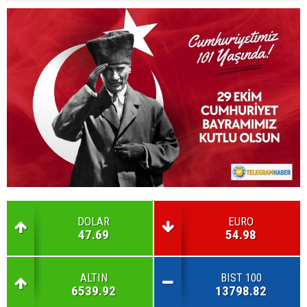
DOLAR
EURO
47.69
54.98
ALTIN
BIST 100
6539.92
13798.82