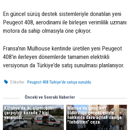
En güncel sürüş destek sistemleriyle donatılan yeni
Peugeot 408, aerodinami ile birleşen verimlilik uzmanı
motora da sahip olmasıyla öne çıkıyor.
Fransa'nın Mulhouse kentinde üretilen yeni Peugeot
408'in ilerleyen dönemlerde tamamen elektrikli
versiyonun da Türkiye'de satış sunulması planlanıyor.
Etiketler :
Peugeot 408 Türkiye'de satışa sunuldu
Önceki ve Sonraki Haberler
Kütahya'da iki otomobilin
Manisa'da genç kızı
çarpıştığı kazada 7 kişi
öldürdüğü gerekçesiyle
yaralandı
hakkında dava açılan sanığa
"tehditten" ceza