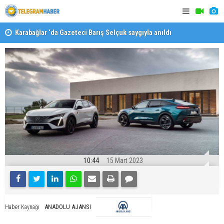
Karabağlar ‘da Gazeteci Barış Selçuk saygıyla anıldı
Konaklı ka
10:44
15 Mart 2023
ANADOLU AJANSI
Haber Kaynağı