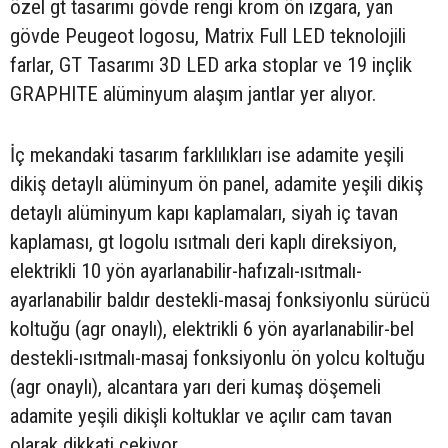
özel gt tasarımı gövde rengi krom ön ızgara, yan
gövde Peugeot logosu, Matrix Full LED teknolojili
farlar, GT Tasarımı 3D LED arka stoplar ve 19 inçlik
GRAPHITE alüminyum alaşım jantlar yer alıyor.
İç mekandaki tasarım farklılıkları ise adamite yeşili
dikiş detaylı alüminyum ön panel, adamite yeşili dikiş
detaylı alüminyum kapı kaplamaları, siyah iç tavan
kaplaması, gt logolu ısıtmalı deri kaplı direksiyon,
elektrikli 10 yön ayarlanabilir-hafızalı-ısıtmalı-
ayarlanabilir baldır destekli-masaj fonksiyonlu sürücü
koltuğu (agr onaylı), elektrikli 6 yön ayarlanabilir-bel
destekli-ısıtmalı-masaj fonksiyonlu ön yolcu koltuğu
(agr onaylı), alcantara yarı deri kumaş döşemeli
adamite yeşili dikişli koltuklar ve açılır cam tavan
olarak dikkati çekiyor.