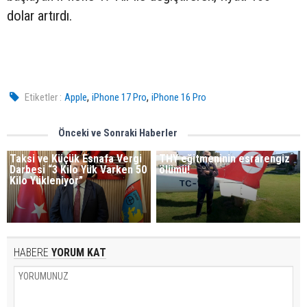
dolar artırdı.
,
,
Etiketler :
Apple
iPhone 17 Pro
iPhone 16 Pro
Önceki ve Sonraki Haberler
Taksi ve Küçük Esnafa Vergi
THY eğitmeninin esrarengiz
Darbesi “3 Kilo Yük Varken 50
ölümü!
Kilo Yükleniyor”
HABERE
YORUM KAT