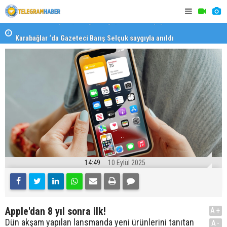
Karabağlar ‘da Gazeteci Barış Selçuk saygıyla anıldı
Konaklı ka
14:49
10 Eylül 2025
Apple'dan 8 yıl sonra ilk!
A+
Dün akşam yapılan lansmanda yeni ürünlerini tanıtan
A-