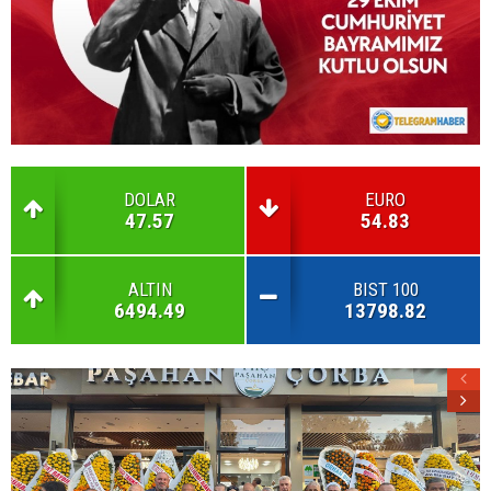
DOLAR
EURO
47.57
54.83
ALTIN
BIST 100
6494.49
13798.82