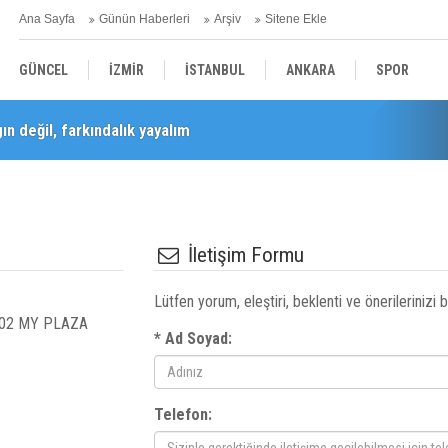
Ana Sayfa
Günün Haberleri
Arşiv
Sitene Ekle
GÜNCEL
İZMİR
İSTANBUL
ANKARA
SPOR
n değil, farkındalık yayalım
YEREL
SAĞLIK
EKONOMİ
POLİTİKA
İletişim Formu
Lütfen yorum, eleştiri, beklenti ve önerilerinizi bi
1802 MY PLAZA
* Ad Soyad:
Telefon: