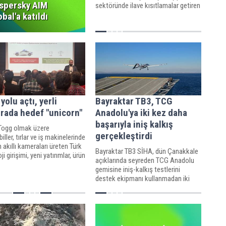
spersky AIM
sektöründe ilave kısıtlamalar getiren
yeni tedbirler açıkladı.
obal'a katıldı
yolu açtı, yerli
Bayraktar TB3, TCG
rada hedef "unicorn"
Anadolu'ya iki kez daha
başarıyla iniş kalkış
Togg olmak üzere
gerçekleştirdi
ller, tırlar ve iş makinelerinde
n akıllı kameraları üreten Türk
Bayraktar TB3 SİHA, dün Çanakkale
i girişimi, yeni yatırımlar, ürün
açıklarında seyreden TCG Anadolu
teri portföyünün
gemisine iniş-kalkış testlerini
mesiyle 2028 yılında "unicorn"
destek ekipmanı kullanmadan iki
hedefliyor.
kez daha başarıyla gerçekleştirdi.