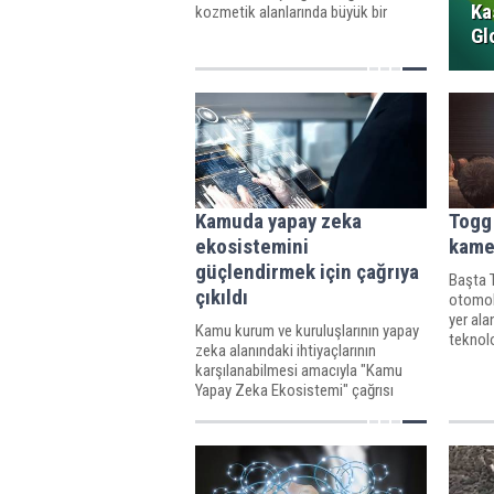
Ka
kozmetik alanlarında büyük bir
potansiyele sahip.
Gl
Kamuda yapay zeka
Togg 
ekosistemini
kame
güçlendirmek için çağrıya
Başta 
çıkıldı
otomobi
yer ala
Kamu kurum ve kuruluşlarının yapay
teknoloj
zeka alanındaki ihtiyaçlarının
ve müş
karşılanabilmesi amacıyla "Kamu
genişle
Yapay Zeka Ekosistemi" çağrısı
olmayı 
başvuruya açıldı.