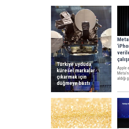
Meta’
'iPho
veri
çalış
Türkiye uyduda
Apple e
küresel markalar
Meta'nı
çıkarmak için
aldığı g
düğmeye bastı