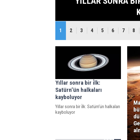
HALKALARI
ŞOKTA: KIZIL GE
1
2
3
4
5
6
7
8
Yıllar sonra bir i̇lk:
Satürn’ün halkaları
kayboluyor
Ma
Yıllar sonra bir i̇lk: Satürn’ün halkaları
bü
kayboluyor
dü
Ge
al