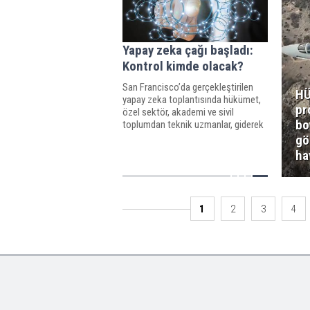
Yapay zeka çağı başladı:
Kontrol kimde olacak?
San Francisco’da gerçekleştirilen
HÜ
yapay zeka toplantısında hükümet,
pr
özel sektör, akademi ve sivil
bo
toplumdan teknik uzmanlar, giderek
daha güçlü hale gelen yapay zeka
gö
sistemlerinin risklerini nasıl
ha
yönetebileceklerini tartışmak üzere
buluştu.
1
2
3
4