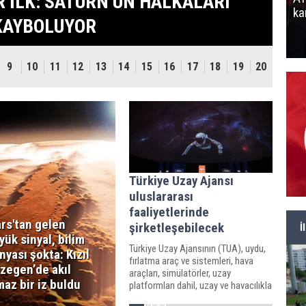
ZEGEN’DE AKIL ALMAZ BİR İZ
ka
BULDU
9
10
11
12
13
14
15
16
17
18
19
20
Türkiye Uzay Ajansı
uluslararası
faaliyetlerinde
rs'tan gelen
şirketleşebilecek
İ
yük sinyal, bilim
Türkiye Uzay Ajansının (TUA), uydu,
nyası şokta: Kızıl
fırlatma araç ve sistemleri, hava
zegen’de akıl
araçları, simülatörler, uzay
maz bir iz buldu
platformları dahil, uzay ve havacılıkla
ilgili her türlü ürünün geliştirilebilmesi