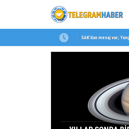
SAK’dan mesaj var; Yangı
Karabağlar ‘da Gazeteci 
MARS'TAN GELEN B