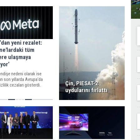
amacıyla yurt içi ve dışında
şirketleşebilmesinin önü açıldı.
dan yeni rezalet:
ne'lardaki tüm
lere ulaşmaya
ıyor’
ndişe nedeni olarak ise
n son yıllarda Avrupa'da
Çin, PIESAT-2
izlilik cezaları gösterdi.
uydularını fırlattı