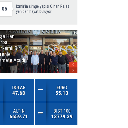
İzmir’in simge yapısı Cihan Palas
05
yeniden hayat buluyor
şa Han
İnsan En Çok
rba
Açamadığı
rkemli Bir
Kapıları
renle
Hatırlar
zmete Açıldı
DOLAR
EURO
47.68
55.13
ALTIN
BIST 100
6659.71
13779.39