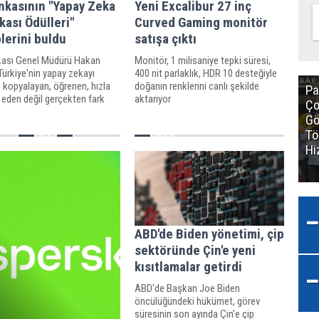
nkasının "Yapay Zeka
Yeni Excalibur 27 inç
kası Ödülleri"
Curved Gaming monitör
lerini buldu
satışa çıktı
kası Genel Müdürü Hakan
Monitör, 1 milisaniye tepki süresi,
Türkiye'nin yapay zekayı
400 nit parlaklık, HDR 10 desteğiyle
 kopyalayan, öğrenen, hızla
doğanın renklerini canlı şekilde
Pa
 eden değil gerçekten fark
aktarıyor
Ço
 bilimsel bilgiyi üreten
Gö
a olmasını çok
Tö
yoruz"
Hi
ABD'de Biden yönetimi, çip
sektöründe Çin'e yeni
kısıtlamalar getirdi
ABD'de Başkan Joe Biden
öncülüğündeki hükümet, görev
süresinin son ayında Çin'e çip