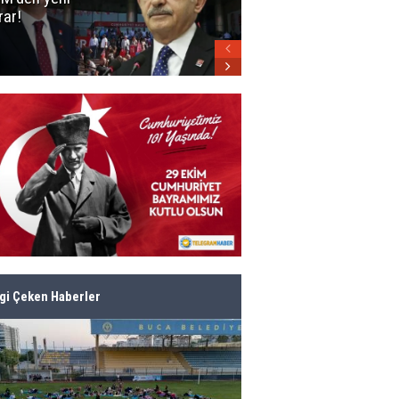
rar!
parti belli oldu!
lgi Çeken Haberler