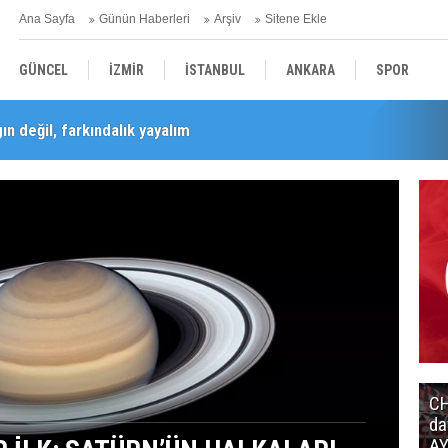
Ana Sayfa
Günün Haberleri
Arşiv
Sitene Ekle
GÜNCEL
İZMİR
İSTANBUL
ANKARA
SPOR
n değil, farkındalık yayalım
Barış Selçuk saygıyla anıldı
YEREL
SAĞLIK
EKONOMİ
POLİTİKA
CH
ÜYÜK SİNYAL, BİLİM DÜNYASI
da
AY