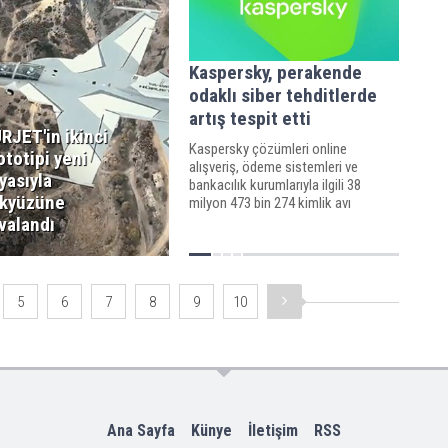
Kaspersky, perakende
odaklı siber tehditlerde
artış tespit etti
RJET'in ikinci
Kaspersky çözümleri online
ototipi yeni
alışveriş, ödeme sistemleri ve
yasıyla
bankacılık kurumlarıyla ilgili 38
kyüzüne
milyon 473 bin 274 kimlik avı
saldırısını engelledi
valandı
5
6
7
8
9
10
Ana Sayfa
Künye
İletişim
RSS