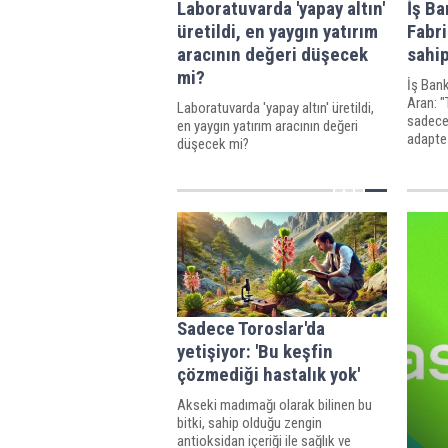
Laboratuvarda 'yapay altın'
İş Ba
üretildi, en yaygın yatırım
Fabri
aracının değeri düşecek
sahip
mi?
İş Ban
Aran: "
Laboratuvarda 'yapay altın' üretildi,
sadece
en yaygın yatırım aracının değeri
adapte
düşecek mi?
yaratan
konumd
önemsi
Sadece Toroslar'da
yetişiyor: 'Bu keşfin
çözmediği hastalık yok'
Akseki madımağı olarak bilinen bu
bitki, sahip olduğu zengin
antioksidan içeriği ile sağlık ve