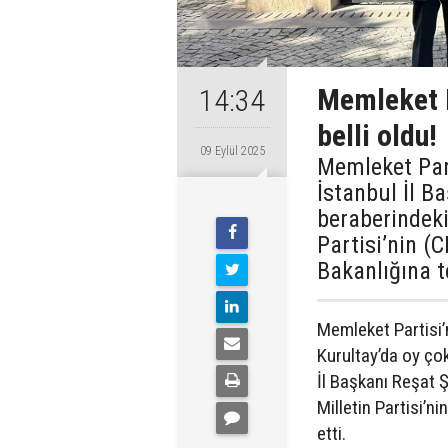
Memleket P
14:34
belli oldu!
09 Eylül 2025
Memleket Par
İstanbul İl B
beraberindeki
Partisi’nin (C
Bakanlığına t
Memleket Partisi’
Kurultay’da oy çok
İl Başkanı Reşat 
Milletin Partisi’n
etti.