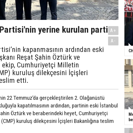
artisi'nin yerine kurulan parti
A+
A-
tisi’nin kapanmasının ardından eski
CH
aşkanı Reşat Şahin Öztürk ve
 ekip, Cumhuriyetçi Milletin
MP) kuruluş dilekçesini İçişleri
eslim etti.
nin 22 Temmuz’da gerçekleştirilen 2. Olağanüstü
luğuyla kapatılmasının ardından, partinin eski İstanbul
Şahin Öztürk ve beraberindeki heyet, Cumhuriyetçi
Me
be
in (CMP) kuruluş dilekçesini İçişleri Bakanlığına teslim