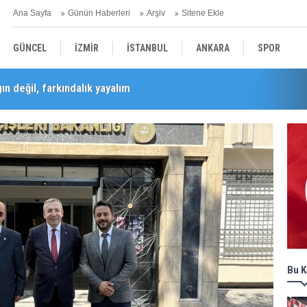
Ana Sayfa
Günün Haberleri
Arşiv
Sitene Ekle
GÜNCEL
İZMİR
İSTANBUL
ANKARA
SPOR
n değil, farkındalık yayalım
Barış Selçuk saygıyla anıldı
YEREL
SAĞLIK
EKONOMİ
POLİTİKA
Bu K