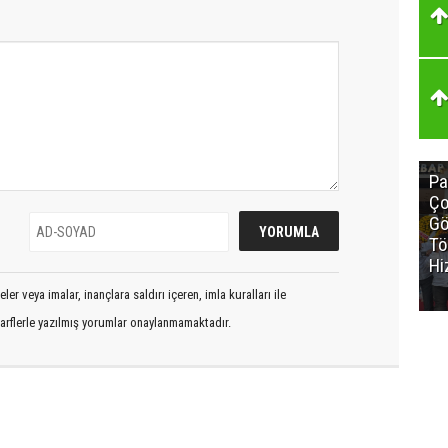
Pa
Ço
Gö
Tö
Hi
er veya imalar, inançlara saldırı içeren, imla kuralları ile
arflerle yazılmış yorumlar onaylanmamaktadır.