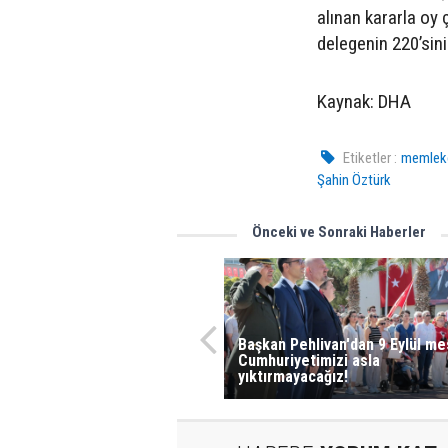
alınan kararla oy 
delegenin 220’sini
Kaynak: DHA
Etiketler :
memleke
Şahin Öztürk
Önceki ve Sonraki Haberler
Başkan Pehlivan'dan 9 Eylül mes
Cumhuriyetimizi asla
yıktırmayacağız!