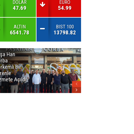
DOLAR
EURO
47.69
54.99
ALTIN
BIST 100
6541.78
13798.82
şa Han
İnsan En Çok
rba
Açamadığı
rkemli Bir
Kapıları
renle
Hatırlar
zmete Açıldı