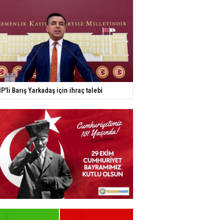
P'li Barış Yarkadaş için ihraç talebi