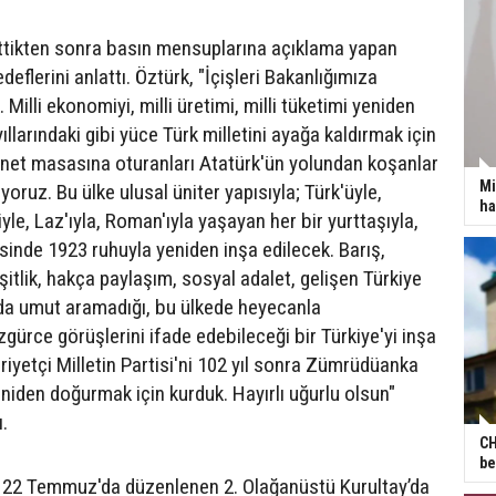
ettikten sonra basın mensuplarına açıklama yapan
deflerini anlattı. Öztürk, "İçişleri Bakanlığımıza
 Milli ekonomiyi, milli üretimi, milli tüketimi yeniden
yıllarındaki gibi yüce Türk milletini ayağa kaldırmak için
ihanet masasına oturanları Atatürk'ün yolundan koşanlar
Mi
ruz. Bu ülke ulusal üniter yapısıyla; Türk'üyle,
ha
iyle, Laz'ıyla, Roman'ıyla yaşayan her bir yurttaşıyla,
kesinde 1923 ruhuyla yeniden inşa edilecek. Barış,
eşitlik, hakça paylaşım, sosyal adalet, gelişen Türkiye
ıda umut aramadığı, bu ülkede heyecanla
gürce görüşlerini ifade edebileceği bir Türkiye'yi inşa
iyetçi Milletin Partisi'ni 102 yıl sonra Zümrüdüanka
eniden doğurmak için kurduk. Hayırlı uğurlu olsun"
ı.
CH
be
, 22 Temmuz'da düzenlenen 2. Olağanüstü Kurultay’da