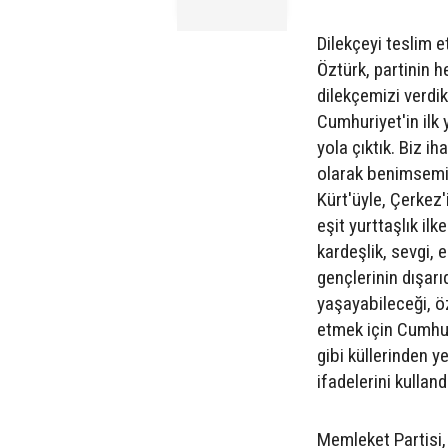
Dilekçeyi teslim 
Öztürk, partinin he
dilekçemizi verdik.
Cumhuriyet'in ilk 
yola çıktık. Biz 
olarak benimsemiyo
Kürt'üyle, Çerkez'
eşit yurttaşlık il
kardeşlik, sevgi, 
gençlerinin dışar
yaşayabileceği, öz
etmek için Cumhur
gibi küllerinden y
ifadelerini kulland
Memleket Partisi