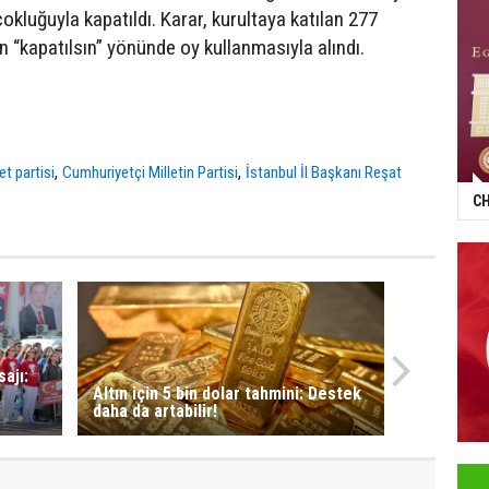
çokluğuyla kapatıldı. Karar, kurultaya katılan 277
n “kapatılsın” yönünde oy kullanmasıyla alındı.
,
,
t partisi
Cumhuriyetçi Milletin Partisi
İstanbul İl Başkanı Reşat
CH
ajı:
Altın için 5 bin dolar tahmini: Destek
daha da artabilir!