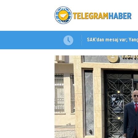
SAK’dan mesaj var; Yangı
Karabağlar ‘da Gazeteci 