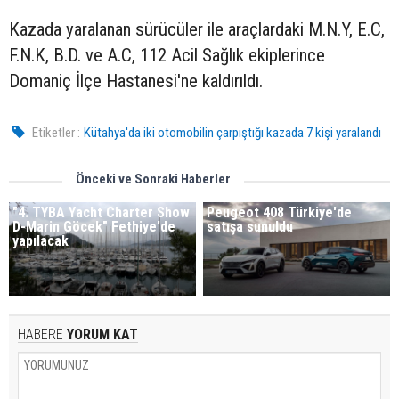
Kazada yaralanan sürücüler ile araçlardaki M.N.Y, E.C,
F.N.K, B.D. ve A.C, 112 Acil Sağlık ekiplerince
Domaniç İlçe Hastanesi'ne kaldırıldı.
Etiketler :
Kütahya'da iki otomobilin çarpıştığı kazada 7 kişi yaralandı
Önceki ve Sonraki Haberler
"4. TYBA Yacht Charter Show
Peugeot 408 Türkiye'de
D-Marin Göcek" Fethiye'de
satışa sunuldu
yapılacak
HABERE
YORUM KAT