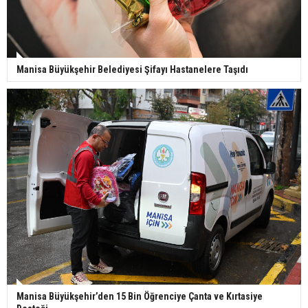
Manisa Büyükşehir Belediyesi Şifayı Hastanelere Taşıdı
Manisa Büyükşehir’den 15 Bin Öğrenciye Çanta ve Kırtasiye