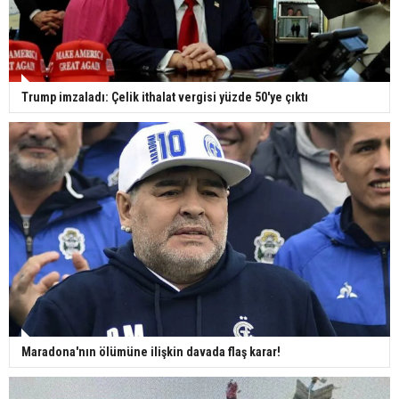
Trump imzaladı: Çelik ithalat vergisi yüzde 50'ye çıktı
Maradona'nın ölümüne ilişkin davada flaş karar!