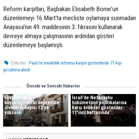
Reform karşıtları, Başbakan Elisabeth Borne'un
düzenlemeyi 16 Mart'ta mecliste oylamaya sunmadan
Anayasa'nın 49. maddesinin 3. fıkrasını kullanarak
devreye almaya çalışmasının ardından gösteri
düzenlemeye başlamıştı.
Etiketler :
Paris'te emeklilik reformu karşıtı gösterilerde 71 kişi
gözaltına alındı
Önceki ve Sonraki Haberler
Ekvador'da 6,7
İsrail'de Netanyahu
büyüklüğündeki depremde
hükümetinin politikalarına
ölenlerin sayısı 12'ye
karşı kitlesel gösteriler
yükseldi
11'inci haftasında