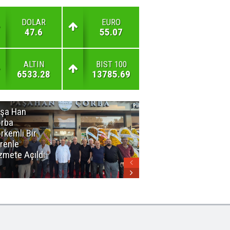
DOLAR
EURO
47.6
55.07
ALTIN
BIST 100
6533.28
13785.69
şa Han
İnsan En Çok
rba
Açamadığı
rkemli Bir
Kapıları
renle
Hatırlar
zmete Açıldı