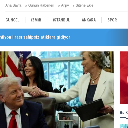
Ana Sayfa
Günün Haberleri
Arşiv
Sitene Ekle
GÜNCEL
İZMİR
İSTANBUL
ANKARA
SPOR
milyon lirası sahipsiz atıklara gidiyor
i’nde esnaf turu
YEREL
SAĞLIK
EKONOMİ
POLİTİKA
Bu K