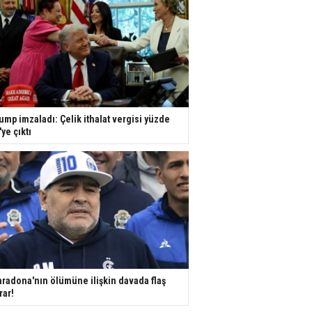
ump imzaladı: Çelik ithalat vergisi yüzde
'ye çıktı
radona'nın ölümüne ilişkin davada flaş
rar!