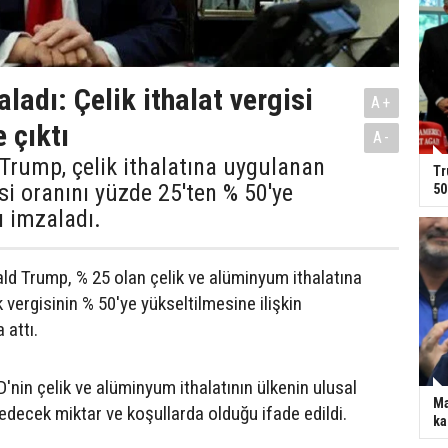
ladı: Çelik ithalat vergisi
A+
 çıktı
A-
Trump, çelik ithalatına uygulanan
Tr
i oranını yüzde 25'ten % 50'ye
50
ı imzaladı.
d Trump, % 25 olan çelik ve alüminyum ithalatına
vergisinin % 50'ye yükseltilmesine ilişkin
attı.
nin çelik ve alüminyum ithalatının ülkenin ulusal
Ma
 edecek miktar ve koşullarda olduğu ifade edildi.
ka