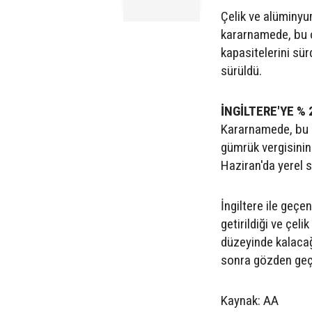
Çelik ve alüminyum
kararnamede, bu o
kapasitelerini sü
sürüldü.
İNGİLTERE'YE % 
Kararnamede, bu ne
gümrük vergisinin %
Haziran'da yerel s
İngiltere ile geçe
getirildiği ve çel
düzeyinde kalaca
sonra gözden geçi
Kaynak: AA