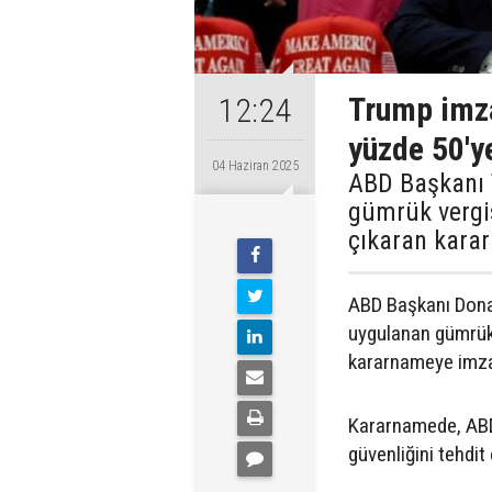
Trump imza
12:24
yüzde 50'ye
04 Haziran 2025
ABD Başkanı 
gümrük vergis
çıkaran karar
ABD Başkanı Donal
uygulanan gümrük 
kararnameye imza 
Kararnamede, ABD'
güvenliğini tehdit