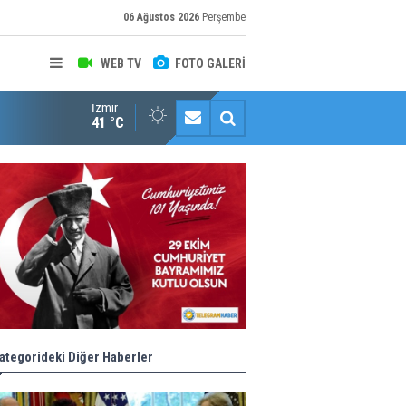
06 Ağustos 2026
Perşembe
WEB TV
FOTO GALERİ
İzmir
Halk istedi, ESHOT düzenledi
41 °C
ategorideki Diğer Haberler