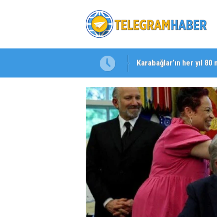
Karabağlar’ın her yıl 80 
Başkan Eşki’den Çamdib