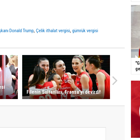
,
,
kanı Donald Trump
Çelik ithalat vergisi
gümrük vergisi
"G
ge
esi
Filenin Sultanları, Fransa'yı devirdi!