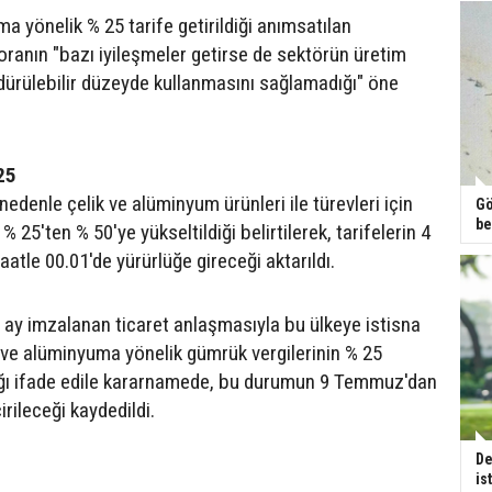
a yönelik % 25 tarife getirildiği anımsatılan
ranın "bazı iyileşmeler getirse de sektörün üretim
rdürülebilir düzeyde kullanmasını sağlamadığı" öne
25
denle çelik ve alüminyum ürünleri ile türevleri için
Gö
be
 25'ten % 50'ye yükseltildiği belirtilerek, tarifelerin 4
aatle 00.01'de yürürlüğe gireceği aktarıldı.
n ay imzalanan ticaret anlaşmasıyla bu ülkeye istisna
ik ve alüminyuma yönelik gümrük vergilerinin % 25
ğı ifade edile kararnamede, bu durumun 9 Temmuz'dan
rileceği kaydedildi.
De
is