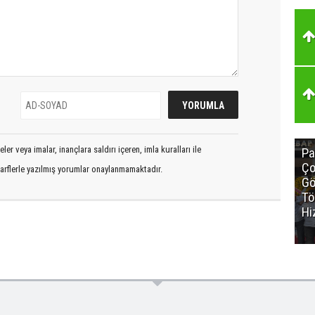
er veya imalar, inançlara saldırı içeren, imla kuralları ile
Pa
Ço
arflerle yazılmış yorumlar onaylanmamaktadır.
Gö
Tö
Hi