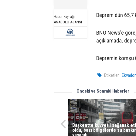
Deprem dün 65,7 k
Haber Kaynağı
ANADOLU AJANSI
BNO News'e göre, 
açıklamada, depre
Depremin komşu ül
Etiketler :
Ekvador
Önceki ve Sonraki Haberler
Başkentte kuvvetli sağanak etk
oldu, bazı bölgelerde su baskın
yaşandı