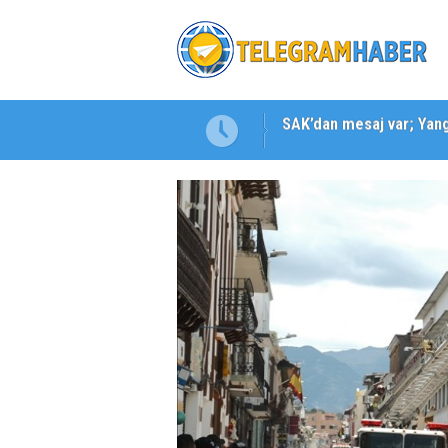
SAK’dan mesaj var; Yangı
Karabağlar ‘da Gazeteci 