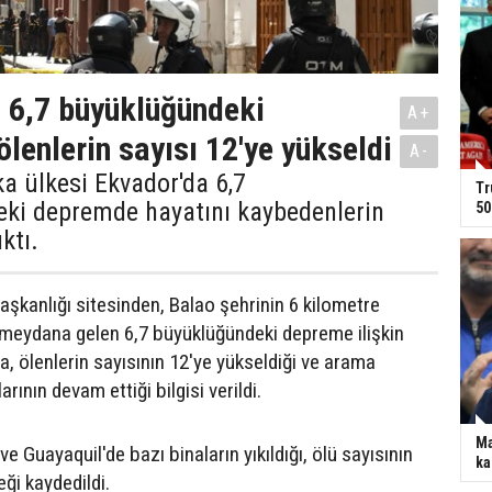
 6,7 büyüklüğündeki
A+
lenlerin sayısı 12'ye yükseldi
A-
a ülkesi Ekvador'da 6,7
Tr
ki depremde hayatını kaybedenlerin
50
ıktı.
kanlığı sitesinden, Balao şehrinin 6 kilometre
eydana gelen 6,7 büyüklüğündeki depreme ilişkin
, ölenlerin sayısının 12'ye yükseldiği ve arama
rının devam ettiği bilgisi verildi.
Ma
 Guayaquil'de bazı binaların yıkıldığı, ölü sayısının
ka
ği kaydedildi.