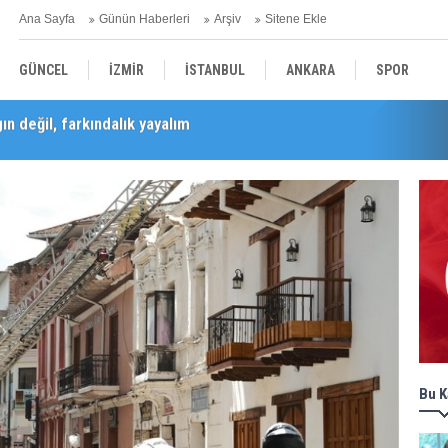
Ana Sayfa
Günün Haberleri
Arşiv
Sitene Ekle
GÜNCEL
İZMİR
İSTANBUL
ANKARA
SPOR
n değil, farkındalık yayalım
Barış Selçuk saygıyla anıldı
YEREL
SAĞLIK
EKONOMİ
POLİTİKA
Bu K