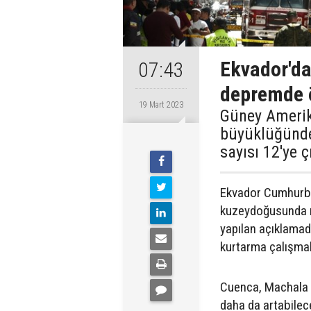
Ekvador'da
07:43
depremde ö
19 Mart 2023
Güney Amerik
büyüklüğünde
sayısı 12'ye ç
Ekvador Cumhurbaş
kuzeydoğusunda m
yapılan açıklamada
kurtarma çalışmala
Cuenca, Machala ve
daha da artabilece