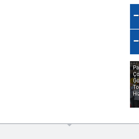
Pa
Ço
Gö
Tö
Hi