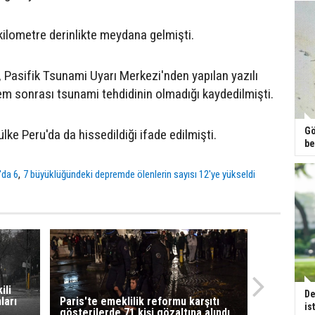
ilometre derinlikte meydana gelmişti.
Pasifik Tsunami Uyarı Merkezi'nden yapılan yazılı
m sonrası tsunami tehdidinin olmadığı kaydedilmişti.
Gö
ke Peru'da da hissedildiği ifade edilmişti.
be
,
'da 6
7 büyüklüğündeki depremde ölenlerin sayısı 12'ye yükseldi
ili
De
ları
Paris'te emeklilik reformu karşıtı
is
gösterilerde 71 kişi gözaltına alındı