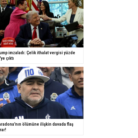
ump imzaladı: Çelik ithalat vergisi yüzde
'ye çıktı
radona'nın ölümüne ilişkin davada flaş
rar!