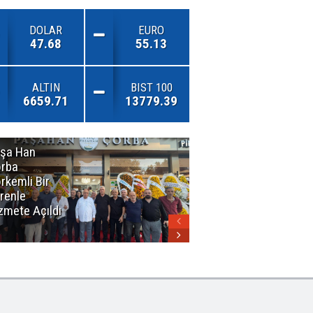
DOLAR
EURO
47.68
55.13
ALTIN
BIST 100
6659.71
13779.39
şa Han
İnsan En Çok
rba
Açamadığı
rkemli Bir
Kapıları
renle
Hatırlar
zmete Açıldı