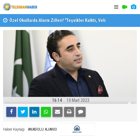
Özel Okullarda Alarm Zilleri! "Teşvikler Kalktı, Veli
"Toprağını
Devlet Okuluna Yöneldi"
16:14
10 Mart 2023
ANADOLU AJANSI
Haber Kaynağı