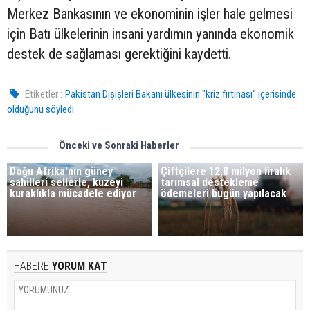
Merkez Bankasının ve ekonominin işler hale gelmesi
için Batı ülkelerinin insani yardımın yanında ekonomik
destek de sağlaması gerektiğini kaydetti.
Etiketler :
Pakistan Dışişleri Bakanı ülkesinin "kriz fırtınası" içerisinde
olduğunu söyledi
Önceki ve Sonraki Haberler
Doğu Afrika'nın güney
Çiftçilere 12,8 milyon liralık
sahilleri sellerle, kuzeyi
tarımsal destekleme
kuraklıkla mücadele ediyor
ödemeleri bugün yapılacak
HABERE
YORUM KAT