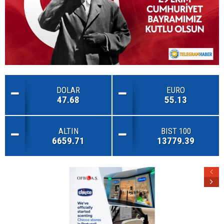
DOLAR
EURO
47.68
55.13
ALTIN
BIST 100
6659.71
13779.39