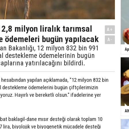
12,8 milyon liralık tarımsal
A+
e ödemeleri bugün yapılacak
A-
an Bakanlığı, 12 milyon 832 bin 991
Ap
sal destekleme ödemelerinin bugün
saplarına yatırılacağını bildirdi.
r hesabından yapılan açıklamada, "12 milyon 832 bin
al destekleme ödemelerini bugün çiftçilerimizin
yoruz. Hayırlı ve bereketli olsun." ifadelerine yer
Al
at baklagil-dane mısır desteği olarak toplam 10
7 lira, biyolojik ve biyogenetik mücadele desteği