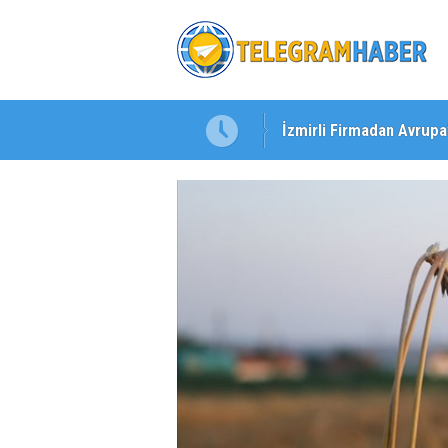
İzmirli Firmadan Avrupa
Özel Okullarda Alarm Zil