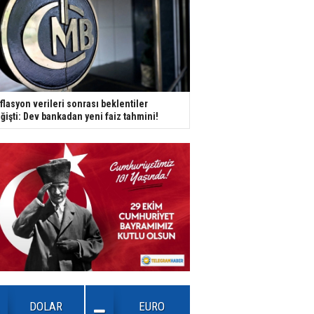
flasyon verileri sonrası beklentiler
ğişti: Dev bankadan yeni faiz tahmini!
DOLAR
EURO