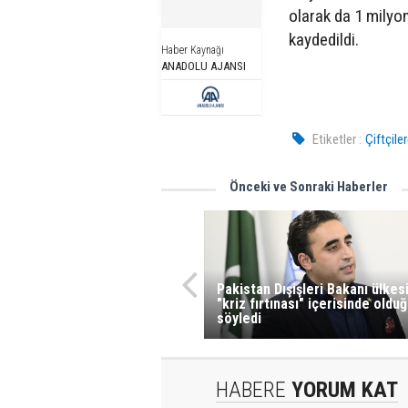
olarak da 1 milyon
kaydedildi.
Haber Kaynağı
ANADOLU AJANSI
Etiketler :
Çiftçile
Önceki ve Sonraki Haberler
Pakistan Dışişleri Bakanı ülkes
"kriz fırtınası" içerisinde oldu
söyledi
HABERE
YORUM KAT