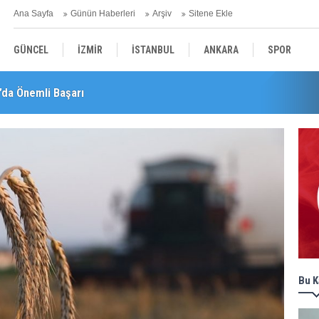
Ana Sayfa
Günün Haberleri
Arşiv
Sitene Ekle
GÜNCEL
İZMİR
İSTANBUL
ANKARA
SPOR
’da Önemli Başarı
YEREL
SAĞLIK
EKONOMİ
POLİTİKA
leri! "Teşvikler Kalktı, Veli Devlet Okuluna Yöneldi"
Bu K