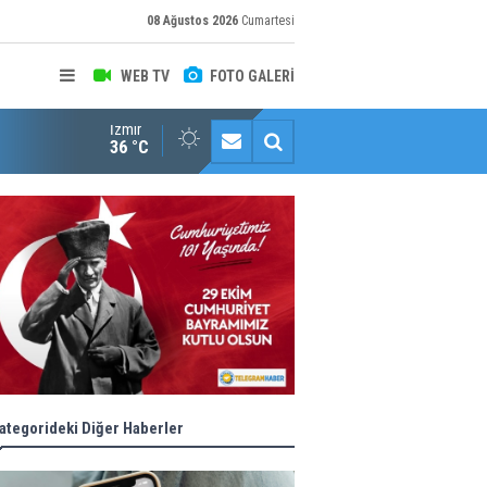
08 Ağustos 2026
Cumartesi
WEB TV
FOTO GALERİ
İzmir
"Toprağını Kaybeden Geleceğini Kaybeder!"
36 °C
ategorideki Diğer Haberler