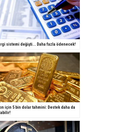
rgi sistemi değişti... Daha fazla ödenecek!
tın için 5 bin dolar tahmini: Destek daha da
tabilir!