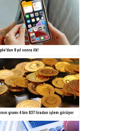
ple'dan 8 yıl sonra ilk!
tının gramı 4 bin 837 liradan işlem görüyor