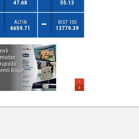
47.68
55.13
ALTIN
BIST 100
6659.71
13779.39
mirli
Özel Okullarda
rmadan
Alarm Zilleri!
rupa’da
"Teşvikler
emli Başarı
Kalktı, Veli
Devlet Okuluna
Yöneldi"