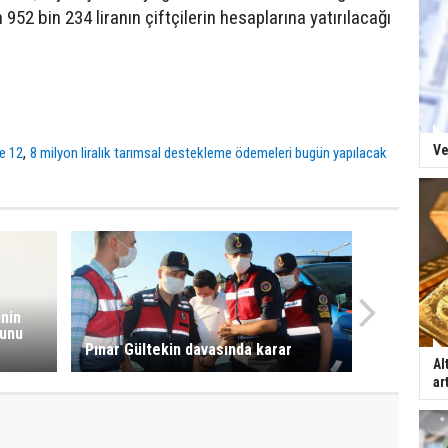
 952 bin 234 liranın çiftçilerin hesaplarına yatırılacağı
Ve
,
re 12
8 milyon liralık tarımsal destekleme ödemeleri bugün yapılacak
inin
ğunu
Pınar Gültekin davasında karar
Al
ar