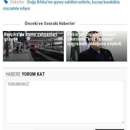
,
Etiketler :
Doğu Afrika'nın güney sahilleri sellerle
kuzeyi kuraklıkla
mücadele ediyor
Önceki ve Sonraki Haberler
Belçika'da kamu çalışanları
Pakistan Dışişleri Bakanı
grevde
ülkesinin "kriz fırtınası"
içerisinde olduğunu söyledi
HABERE
YORUM KAT