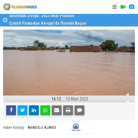
İzmirli Firmadan Avrupa’da Önemli Başarı
Özel Okulla
Devlet Oku
16:12
10 Mart 2023
ANADOLU AJANSI
Haber Kaynağı