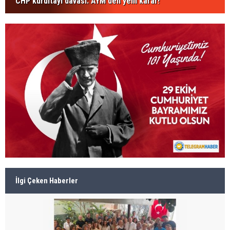
CHP kurultayı davası: AYM'den yeni karar!
İlgi Çeken Haberler