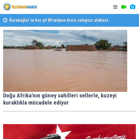
Karabağlar’ın her yıl 80 milyon lirası sahipsiz atıklara
gidiyor
Halk isted
Başkan Eşki’den Çamdibi’nde esnaf turu
Doğu Afrika'nın güney sahilleri sellerle, kuzeyi
kuraklıkla mücadele ediyor