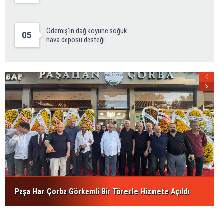
Ödemiş’in dağ köyüne soğuk
05
hava deposu desteği
Paşa Han Çorba Görkemli Bir Törenle Hizmete Açıldı