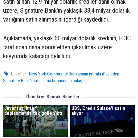
satın alınan 12,9 milyar dolarlık krediler dahil olmak
üzere, Signature Bank'ın yaklaşık 38,4 milyar dolarlık
varlığının satın alınmasını içerdiği kaydedildi.
Açıklamada, yaklaşık 60 milyar dolarlık kredinin, FDIC
tarafından daha sonra elden çıkarılmak üzere
kayyumda kalacağı belirtildi.
Etiketler :
New York Community Bankasının iştiraki iflas eden
Signature Bank'ı satın alma konusunda anlaştı
Önceki ve Sonraki Haberler
Juventus, Inter'i
UBS, Credit Suisse'i satın
deplasmanda tek golle yıktı
alıyor