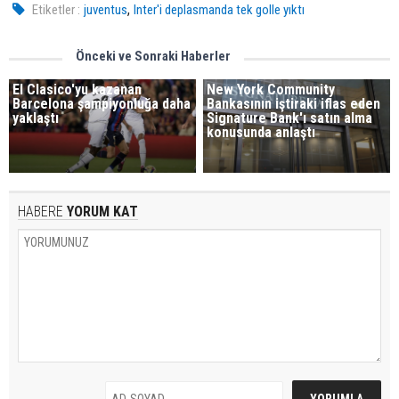
,
Etiketler :
juventus
Inter'i deplasmanda tek golle yıktı
Önceki ve Sonraki Haberler
El Clasico'yu kazanan
New York Community
Barcelona şampiyonluğa daha
Bankasının iştiraki iflas eden
yaklaştı
Signature Bank'ı satın alma
konusunda anlaştı
HABERE
YORUM KAT