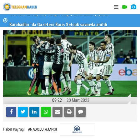
Karabağlar ‘da Gazeteci Barış Selçuk saygıyla anıldı
Konaklı ka
08:22
20 Mart 2023
ANADOLU AJANSI
Haber Kaynağı