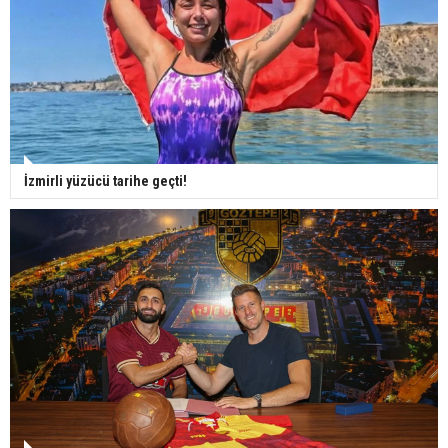
İzmirli yüzücü tarihe geçti!