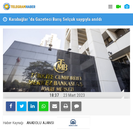
Karabağlar ‘da Gazeteci Barış Selçuk saygıyla anıldı
Konaklı ka
18:37
23 Mart 2023
ANADOLU AJANSI
Haber Kaynağı