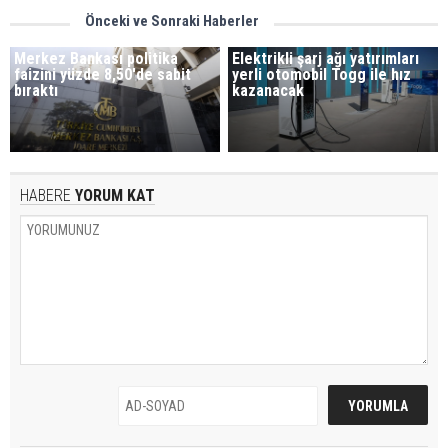
Önceki ve Sonraki Haberler
Merkez Bankası politika
Elektrikli şarj ağı yatırımları
faizini yüzde 8,50'de sabit
yerli otomobil Togg ile hız
bıraktı
kazanacak
HABERE
YORUM KAT