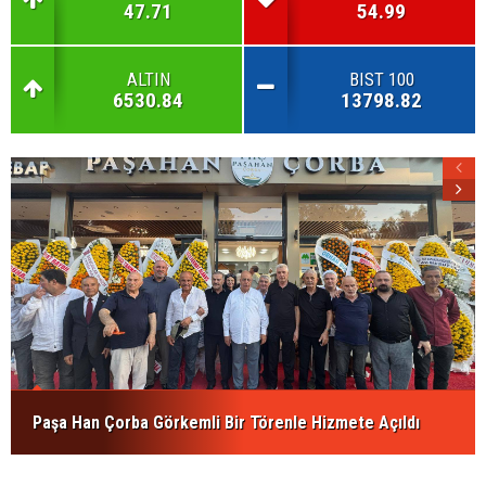
47.71
54.99
ALTIN
BIST 100
6530.84
13798.82
Paşa Han Çorba Görkemli Bir Törenle Hizmete Açıldı