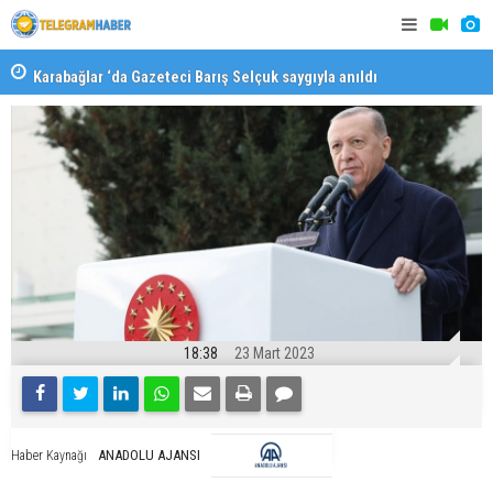
Karabağlar ‘da Gazeteci Barış Selçuk saygıyla anıldı
Konaklı ka
18:38
23 Mart 2023
ANADOLU AJANSI
Haber Kaynağı