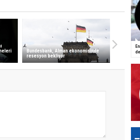
ı
En
meleri
Bundesbank, Alman ekonomisinde
de
resesyon bekliyor