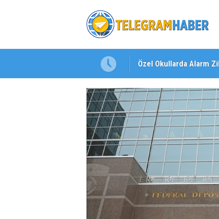
Özel Okullarda Alarm Zil
"Toprağını Kaybeden Ge