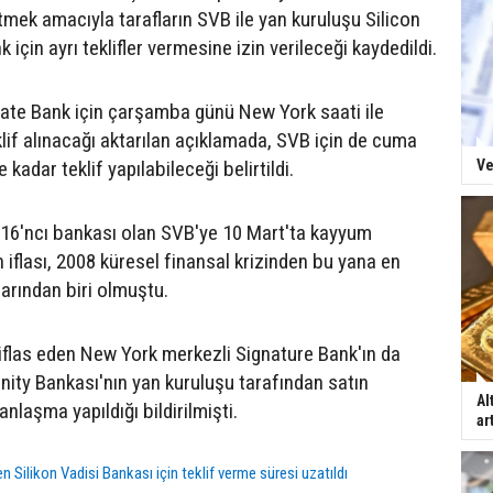
mek amacıyla tarafların SVB ile yan kuruluşu Silicon
 için ayrı teklifler vermesine izin verileceği kaydedildi.
ivate Bank için çarşamba günü New York saati ile
klif alınacağı aktarılan açıklamada, SVB için de cuma
kadar teklif yapılabileceği belirtildi.
Ve
16'ncı bankası olan SVB'ye 10 Mart'ta kayyum
 iflası, 2008 küresel finansal krizinden bu yana en
larından biri olmuştu.
iflas eden New York merkezli Signature Bank'ın da
ty Bankası'nın yan kuruluşu tarafından satın
Al
anlaşma yapıldığı bildirilmişti.
ar
en Silikon Vadisi Bankası için teklif verme süresi uzatıldı