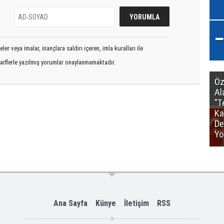
er veya imalar, inançlara saldırı içeren, imla kuralları ile
arflerle yazılmış yorumlar onaylanmamaktadır.
Öz
Al
"T
Ka
De
Yö
Ana Sayfa
Künye
İletişim
RSS