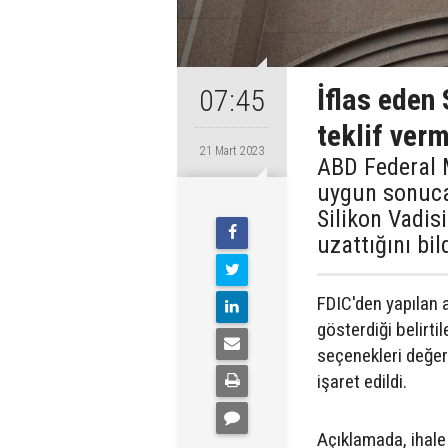
İflas eden 
07:45
teklif verm
21 Mart 2023
ABD Federal 
uygun sonuca
Silikon Vadis
uzattığını bil
FDIC'den yapılan a
gösterdiği belirti
seçenekleri değer
işaret edildi.
Açıklamada, ihale 