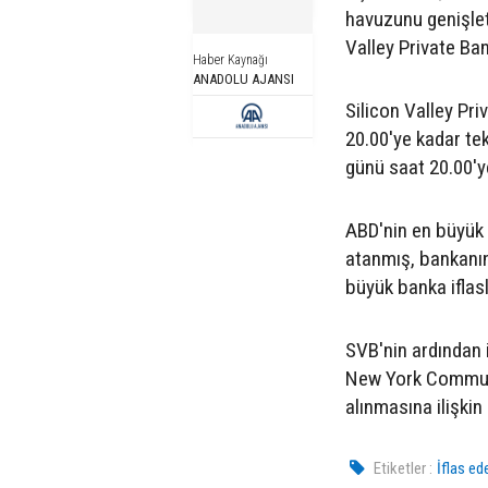
havuzunu genişlet
Valley Private Bank
Haber Kaynağı
ANADOLU AJANSI
Silicon Valley Pr
20.00'ye kadar te
günü saat 20.00'ye 
ABD'nin en büyük 
atanmış, bankanın
büyük banka iflas
SVB'nin ardından 
New York Communi
alınmasına ilişkin 
Etiketler :
İflas ed