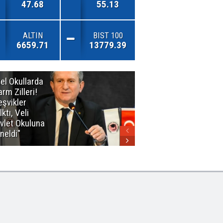
47.68
55.13
ALTIN
BIST 100
6659.71
13779.39
el Okullarda
"Toprağını
arm Zilleri!
Kaybeden
eşvikler
Geleceğini
lktı, Veli
Kaybeder!"
vlet Okuluna
neldi"