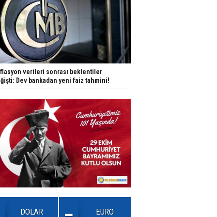
flasyon verileri sonrası beklentiler
ğişti: Dev bankadan yeni faiz tahmini!
DOLAR
EURO