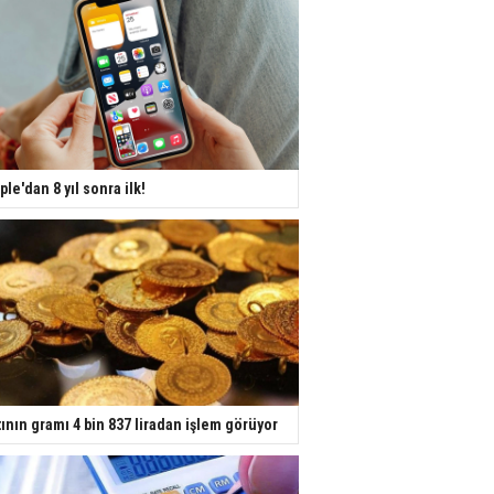
ple'dan 8 yıl sonra ilk!
tının gramı 4 bin 837 liradan işlem görüyor