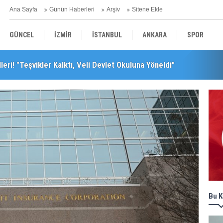
Ana Sayfa
Günün Haberleri
Arşiv
Sitene Ekle
GÜNCEL
İZMİR
İSTANBUL
ANKARA
SPOR
leri! "Teşvikler Kalktı, Veli Devlet Okuluna Yöneldi"
YEREL
SAĞLIK
EKONOMİ
POLİTİKA
leceğini Kaybeder!"
Bu K