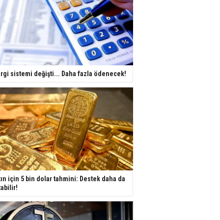
rgi sistemi değişti... Daha fazla ödenecek!
tın için 5 bin dolar tahmini: Destek daha da
tabilir!