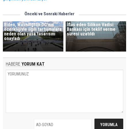
Önceki ve Sonraki Haberler
Biden, Washington DC'nin
İflas eden Silikon Vadisi
özerkliğiyle ilgili tartışmalara
Bankası için teklif verme
neden olan yasa tasarısını
süresi uzatıldı
onayladı
HABERE
YORUM KAT