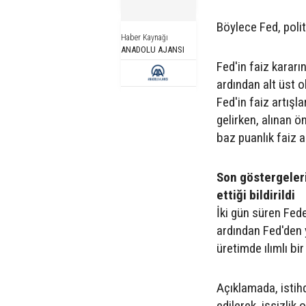
Böylece Fed, polit
Haber Kaynağı
ANADOLU AJANSI
Fed'in faiz kararın
ardından alt üst 
Fed'in faiz artışl
gelirken, alınan 
baz puanlık faiz a
Son göstergeleri
ettiği bildirildi
İki gün süren Fed
ardından Fed'den 
üretimde ılımlı bir
Açıklamada, istihd
edilerek, işsizli