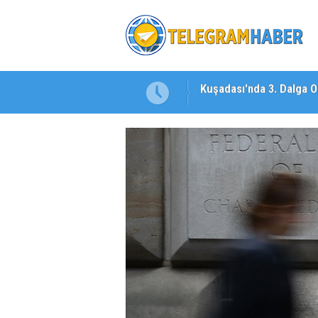
 Dosya: 2023 İmar Planları
İzmirli Firmadan Avrupa