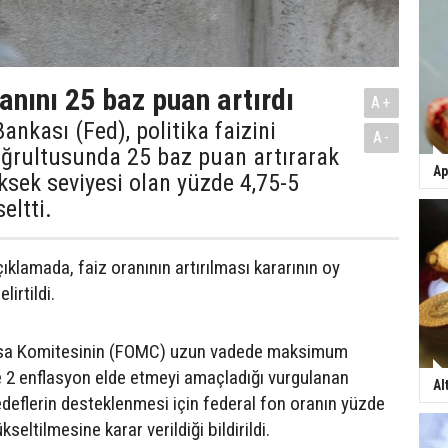
anını 25 baz puan artırdı
A+
nkası (Fed), politika faizini
A-
oğrultusunda 25 baz puan artırarak
Ap
üksek seviyesi olan yüzde 4,75-5
eltti.
ıklamada, faiz oranının artırılması kararının oy
elirtildi.
asa Komitesinin (FOMC) uzun vadede maksimum
 2 enflasyon elde etmeyi amaçladığı vurgulanan
Al
deflerin desteklenmesi için federal fon oranın yüzde
kseltilmesine karar verildiği bildirildi.