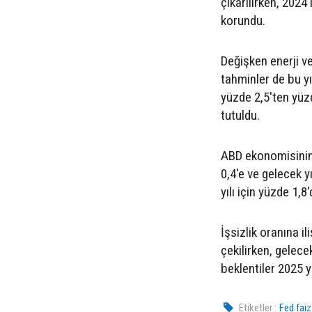
çıkarılırken, 2024 
korundu.
Değişken enerji ve
tahminler de bu yı
yüzde 2,5'ten yüzd
tutuldu.
ABD ekonomisinin 
0,4'e ve gelecek y
yılı için yüzde 1,8
İşsizlik oranına il
çekilirken, gelecek
beklentiler 2025 yı
Etiketler :
Fed faiz