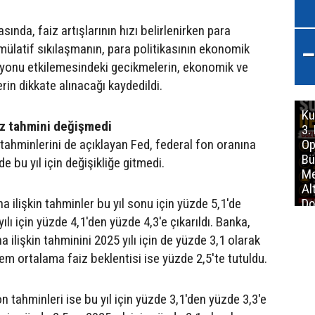
ında, faiz artışlarının hızı belirlenirken para
mülatif sıkılaşmanın, para politikasının ekonomik
asyonu etkilemesindeki gecikmelerin, ekonomik ve
rin dikkate alınacağı kaydedildi.
Ku
aiz tahmini değişmedi
3.
 tahminlerini de açıklayan Fed, federal fon oranına
Op
Bü
de bu yıl için değişikliğe gitmedi.
Me
Al
a ilişkin tahminler bu yıl sonu için yüzde 5,1'de
Do
İm
yılı için yüzde 4,1'den yüzde 4,3'e çıkarıldı. Banka,
a ilişkin tahminini 2025 yılı için de yüzde 3,1 olarak
m ortalama faiz beklentisi ise yüzde 2,5'te tutuldu.
 tahminleri ise bu yıl için yüzde 3,1'den yüzde 3,3'e