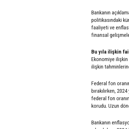
Bankanın açıklamas
politikasındaki kü
faaliyeti ve enfl
finansal gelişmele
Bu yıla ilişkin f
Ekonomiye ilişkin
ilişkin tahminlerin
Federal fon oranın
bırakılırken, 2024 
federal fon oranın
korudu. Uzun döne
Bankanın enflasyon