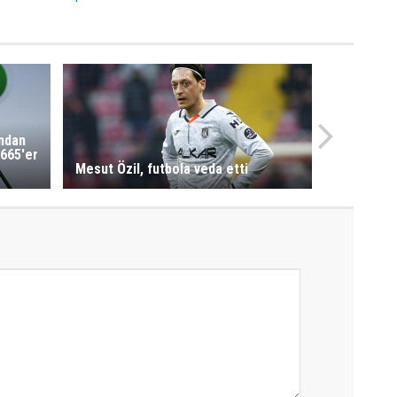
'ndan
665'er
Mesut Özil, futbola veda etti