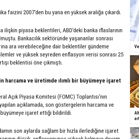
ika faizini 2007'den bu yana en yüksek aralığa çıkardı.
a ilişkin piyasa beklentileri, ABD'deki banka iflaslarının
olmuştu. Bankacılık sektöründe yaşananlar sonrası
arına ara verebileceğine dair beklentiler gündeme
Ve
önlemler ve yüksek seyreden enflasyon verisi sonrası 25
rtışı beklentisi öne çıkmıştı.
n harcama ve üretimde ılımlı bir büyümeye işaret
eral Açık Piyasa Komitesi (FOMC) Toplantısı'nın
yapılan açıklamada, son göstergelerin harcama ve
 büyümeye işaret ettiği bildirildi.
Al
ar
amın son aylarda sağlam bir hızla ilerlediğine işaret
k oranının düşük, enflasyonunsa yüksek kalmaya devam