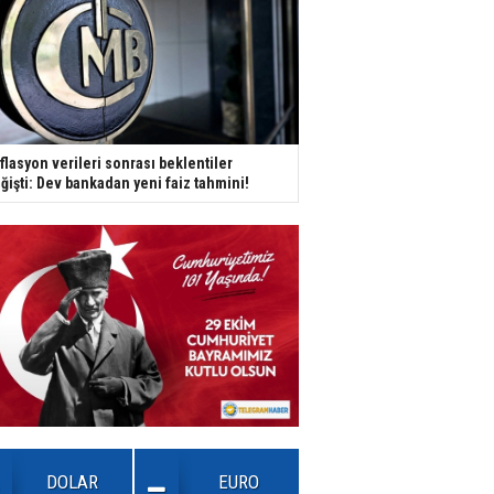
flasyon verileri sonrası beklentiler
ğişti: Dev bankadan yeni faiz tahmini!
DOLAR
EURO