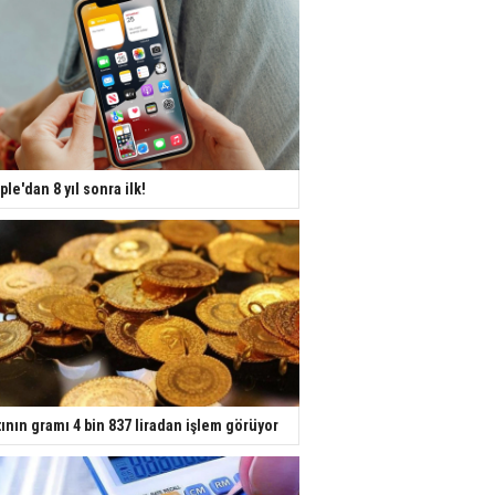
ple'dan 8 yıl sonra ilk!
tının gramı 4 bin 837 liradan işlem görüyor