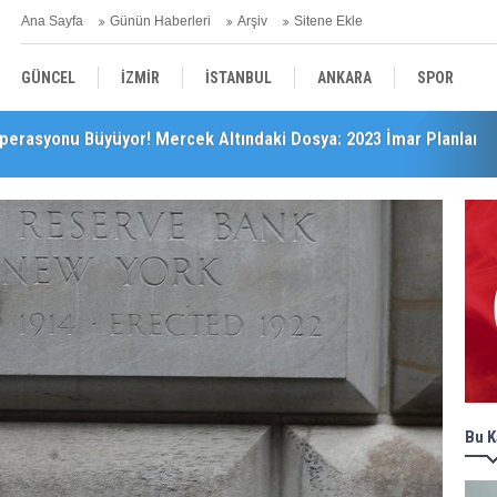
Ana Sayfa
Günün Haberleri
Arşiv
Sitene Ekle
GÜNCEL
İZMİR
İSTANBUL
ANKARA
SPOR
’da Önemli Başarı
YEREL
SAĞLIK
EKONOMİ
POLİTİKA
Bu K