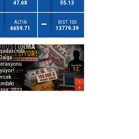
47.68
55.13
ALTIN
BIST 100
6659.71
13779.39
şadası'nda
İzmirli
 Dalga
Firmadan
erasyonu
Avrupa’da
yüyor!
Önemli Başarı
rcek
tındaki
sya: 2023
ar Planları