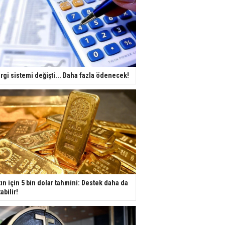
rgi sistemi değişti... Daha fazla ödenecek!
tın için 5 bin dolar tahmini: Destek daha da
tabilir!