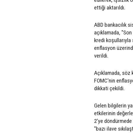
ettiği aktarıldı.
ABD bankacılık si
açıklamada, "Son g
kredi koşullarıyl
enflasyon üzerind
verildi.
Açıklamada, söz k
FOMC'nin enflasyo
dikkati çekildi.
Gelen bilgilerin y
etkilerinin değerl
2'ye döndürmede y
"bazı ilave sıkıla