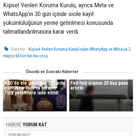
Kişisel Verileri Koruma Kurulu, ayrıca Meta ve
WhatsApp'ın 30 gün içinde sicile kayıt
yükümlülüğünün yerine getirilmesi konusunda
talimatlandırılmasına karar verdi.
Etiketler :
Kişisel Verileri Koruma Kurulu'ndan WhatsApp ve Meta'ya 2
milyon 665'er bin lira ceza
Önceki ve Sonraki Haberler
ABD'de ele geçirilen 12 tarihi
Fed faiz oranını 25 baz puan
eser New York'ta törenle
artırdı
Türk yetkililere iade edildi
HABERE
YORUM KAT