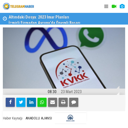
İzmirli Firmadan Avrupa’da Önemli Başarı
Özel Okulla
Devlet Oku
08:30
23 Mart 2023
ANADOLU AJANSI
Haber Kaynağı