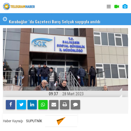
Karabağlar ‘da Gazeteci Barış Selçuk saygıyla anıldı
Konaklı ka
09:37
28 Mart 2023
SUPUTNİK
Haber Kaynağı