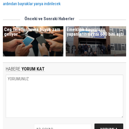
ardından bayraklar yarıya indirilecek
Önceki ve Sonraki Haberler
Cep telefonlarına büyük zam
Emeklilik başvurusu
geliyor
yapanların sayısı 600 bini aştı
HABERE
YORUM KAT