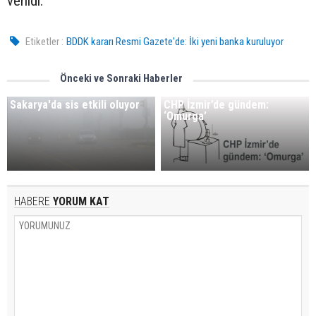
verildi.
Etiketler :
BDDK kararı Resmi Gazete'de: İki yeni banka kuruluyor
Önceki ve Sonraki Haberler
Sakarya'da sis etkili oluyor
CHP İzmir’de gündem:
‘Omurga’
HABERE
YORUM KAT