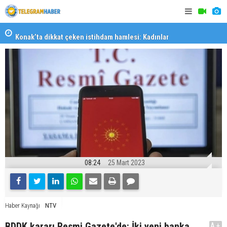
liği
Konak’ta dikkat çeken istihdam hamlesi: Kadınlar
Körfez’e aç
kaynakçılık öğrenecek
08:24
25 Mart 2023
NTV
Haber Kaynağı
BDDK kararı Resmi Gazete'de: İki yeni banka
A+