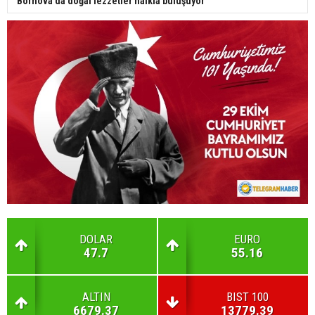
Bornova’da doğal lezzetler halkla buluşuyor
DOLAR
EURO
47.7
55.16
ALTIN
BIST 100
6679.37
13779.39