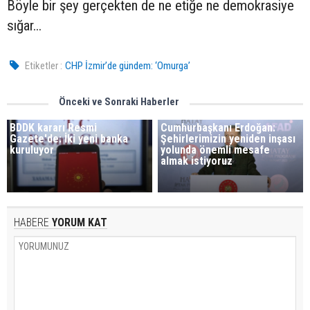
Böyle bir şey gerçekten de ne etiğe ne demokrasiye
sığar...
Etiketler :
CHP İzmir’de gündem: ‘Omurga’
Önceki ve Sonraki Haberler
BDDK kararı Resmi
Cumhurbaşkanı Erdoğan:
Gazete'de: İki yeni banka
Şehirlerimizin yeniden inşası
kuruluyor
yolunda önemli mesafe
almak istiyoruz
HABERE
YORUM KAT