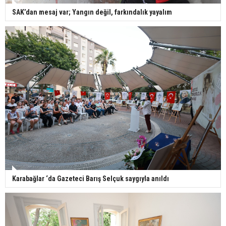
SAK’dan mesaj var; Yangın değil, farkındalık yayalım
Karabağlar ‘da Gazeteci Barış Selçuk saygıyla anıldı