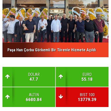
Paşa Han Çorba Görkemli Bir Törenle Hizmete Açıldı
DOLAR
EURO
47.7
55.18
ALTIN
BIST 100
6680.84
13779.39