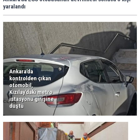
yaralandı
Ankara'da
kontrolden çıkan
otomobil,
Kızılay'daki metro
istasyonu girişine
düştü