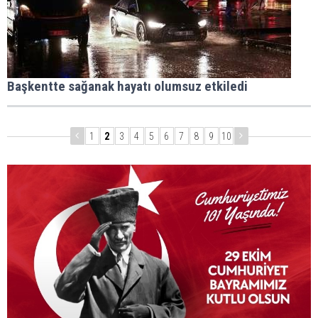
Başkentte sağanak hayatı olumsuz etkiledi
1
2
3
4
5
6
7
8
9
10