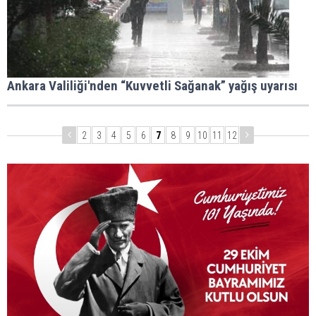
Ankara Valiliği'nden “Kuvvetli Sağanak” yağış uyarısı
2
3
4
5
6
7
8
9
10
11
12