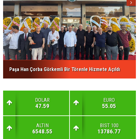
Paşa Han Çorba Görkemli Bir Törenle Hizmete Açıldı
DOLAR
EURO
47.59
55.05
ALTIN
BIST 100
6548.55
13786.77