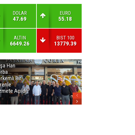
DOLAR
EURO
47.69
55.18
ALTIN
BIST 100
6649.26
13779.39
şa Han
İnsan En Çok
rba
Açamadığı
rkemli Bir
Kapıları
renle
Hatırlar
zmete Açıldı