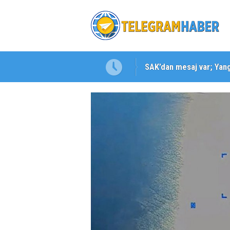
SAK’dan mesaj var; Yangı
Karabağlar ‘da Gazeteci 