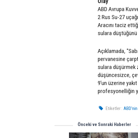
Olay
ABD Avrupa Kuvve
2 Rus Su-27 uçağı
Aracını taciz etti
sulara düştüğünü
Açıklamada, "Saba
pervanesine çarpt
sulara düşürmek 
düşüncesizce, çev
9’un üzerine yakı
profesyonelliğin y
Etiketler :
ABD'nin 
Önceki ve Sonraki Haberler