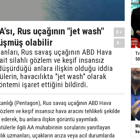
'sı, Rus uçağının "jet wash"
A+
düşmüş olabilir
A-
anları, Rus savaş uçağının ABD Hava
Tr
ait silahlı gözlem ve keşif insansız
50
düşürdüğü anlara ilişkin olduğu iddia
ülerin, havacılıkta "jet wash" olarak
ntemi işaret ettiğini bildirdi.
nlığı (Pentagon), Rus savaş uçağının ABD Hava
gözlem ve keşif insansız hava aracını tehlikeli şekilde
a ederek, bu anlara ilişkin görüntü yayımladı.
Ma
lerle ilgili AA muhabirinin sorularını yanıtlayan
ka
lık uzmanları, uçakların arıza veya acil durumlarda