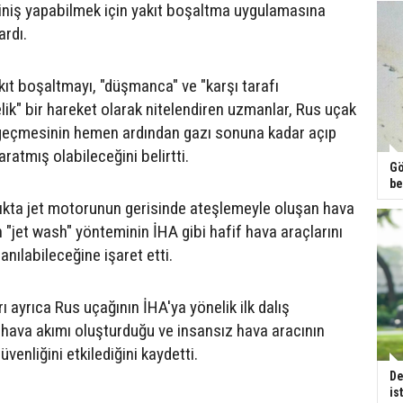
iniş yapabilmek için yakıt boşaltma uygulamasına
ardı.
kıt boşaltmayı, "düşmanca" ve "karşı tarafı
ik" bir hareket olarak nitelendiren uzmanlar, Rus uçak
 geçmesinin hemen ardından gazı sonuna kadar açıp
aratmış olabileceğini belirtti.
Gö
be
ıkta jet motorunun gerisinde ateşlemeyle oluşan hava
 "jet wash" yönteminin İHA gibi hafif hava araçlarını
anılabileceğine işaret etti.
 ayrıca Rus uçağının İHA'ya yönelik ilk dalış
r hava akımı oluşturduğu ve insansız hava aracının
venliğini etkilediğini kaydetti.
De
is