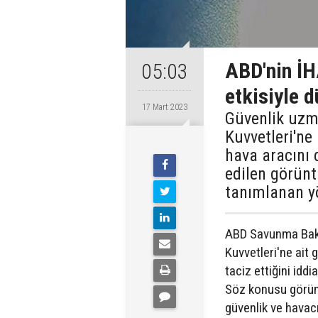
ABD'nin İHA
05:03
etkisiyle 
17 Mart 2023
Güvenlik uzm
Kuvvetleri'ne 
hava aracını 
edilen görünt
tanımlanan yö
ABD Savunma Baka
Kuvvetleri'ne ait 
taciz ettiğini iddi
Söz konusu görüntü
güvenlik ve havacı