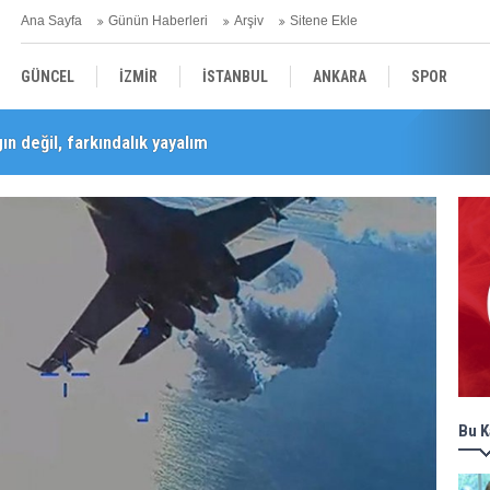
Ana Sayfa
Günün Haberleri
Arşiv
Sitene Ekle
GÜNCEL
İZMİR
İSTANBUL
ANKARA
SPOR
n değil, farkındalık yayalım
Barış Selçuk saygıyla anıldı
YEREL
SAĞLIK
EKONOMİ
POLİTİKA
Bu K