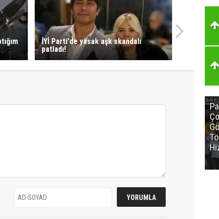
ptığım
İYİ Parti'de yasak aşk skandalı
patladı!
Pa
Ço
Gö
Tö
Hi