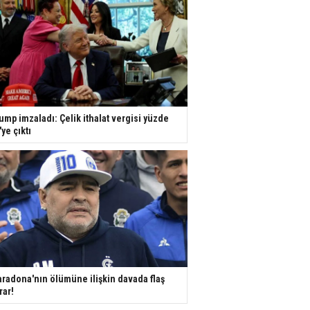
ump imzaladı: Çelik ithalat vergisi yüzde
'ye çıktı
radona'nın ölümüne ilişkin davada flaş
rar!