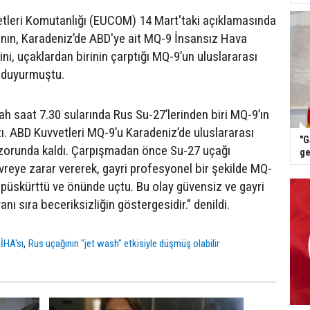
tleri Komutanlığı (EUCOM) 14 Mart'taki açıklamasında
nın, Karadeniz’de ABD'ye ait MQ-9 İnsansız Hava
ğini, uçaklardan birinin çarptığı MQ-9’un uluslararası
 duyurmuştu.
h saat 7.30 sularında Rus Su-27’lerinden biri MQ-9’ın
ı. ABD Kuvvetleri MQ-9’u Karadeniz’de uluslararası
"G
zorunda kaldı. Çarpışmadan önce Su-27 uçağı
ge
reye zarar vererek, gayri profesyonel bir şekilde MQ-
t püskürttü ve önünde uçtu. Bu olay güvensiz ve gayri
anı sıra beceriksizliğin göstergesidir.” denildi.
,
İHA'sı
Rus uçağının "jet wash" etkisiyle düşmüş olabilir