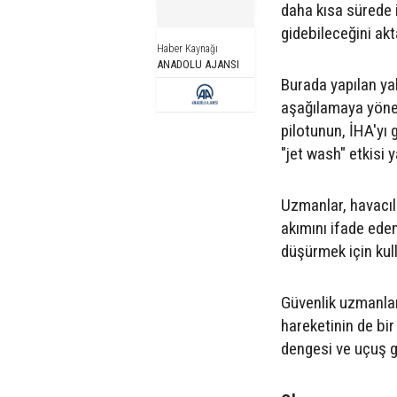
daha kısa sürede 
gidebileceğini akt
Haber Kaynağı
ANADOLU AJANSI
Burada yapılan ya
aşağılamaya yönel
pilotunun, İHA'yı
"jet wash" etkisi y
Uzmanlar, havacıl
akımını ifade eden
düşürmek için kull
Güvenlik uzmanları
hareketinin de bi
dengesi ve uçuş gü