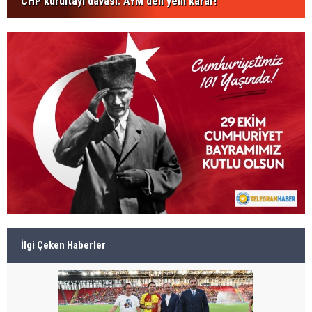
CHP kurultayı davası: AYM'den yeni karar!
İlgi Çeken Haberler