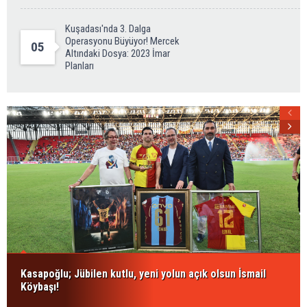
Kuşadası'nda 3. Dalga
Operasyonu Büyüyor! Mercek
05
Altındaki Dosya: 2023 İmar
Planları
Kasapoğlu; Jübilen kutlu, yeni yolun açık olsun İsmail
Köybaşı!