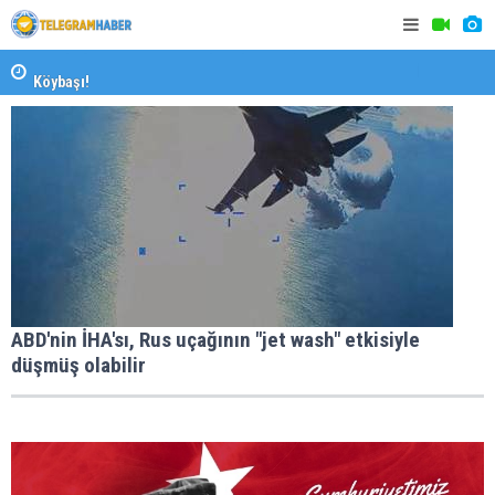
Kasapoğlu; Jübilen kutlu, yeni yolun açık olsun İsmail
Köybaşı!
İzmirli Fi
Kuşadası'nda 3. Dalga Operasyonu Büyüyor! Mercek
Altındaki Dosya: 2023 İmar Planları
ABD'nin İHA'sı, Rus uçağının "jet wash" etkisiyle
düşmüş olabilir