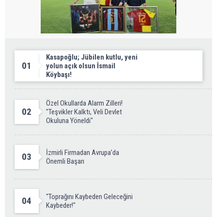
Kasapoğlu; Jübilen kutlu, yeni
01
yolun açık olsun İsmail
Köybaşı!
Özel Okullarda Alarm Zilleri!
02
"Teşvikler Kalktı, Veli Devlet
Okuluna Yöneldi"
İzmirli Firmadan Avrupa’da
03
Önemli Başarı
"Toprağını Kaybeden Geleceğini
04
Kaybeder!"