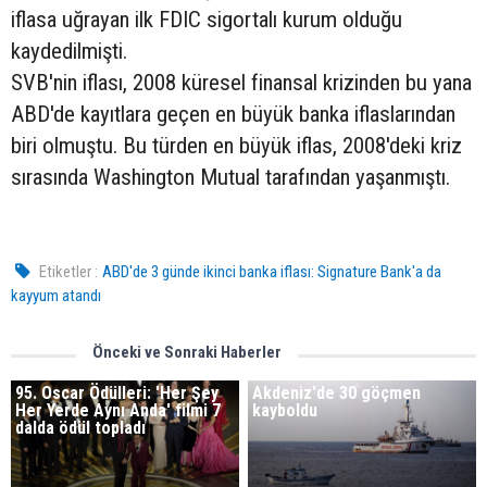
iflasa uğrayan ilk FDIC sigortalı kurum olduğu
kaydedilmişti.
SVB'nin iflası, 2008 küresel finansal krizinden bu yana
ABD'de kayıtlara geçen en büyük banka iflaslarından
biri olmuştu. Bu türden en büyük iflas, 2008'deki kriz
sırasında Washington Mutual tarafından yaşanmıştı.
Etiketler :
ABD'de 3 günde ikinci banka iflası: Signature Bank'a da
kayyum atandı
Önceki ve Sonraki Haberler
95. Oscar Ödülleri: 'Her Şey
Akdeniz'de 30 göçmen
Her Yerde Aynı Anda' filmi 7
kayboldu
dalda ödül topladı