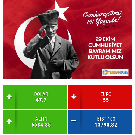
DOLAR
EURO
47.7
55
ALTIN
BIST 100
6584.85
13798.82