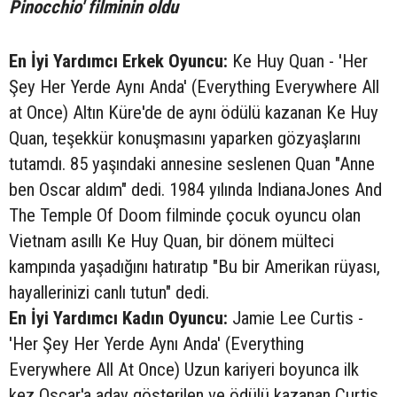
Pinocchio' filminin oldu
En İyi Yardımcı Erkek Oyuncu:
Ke Huy Quan - 'Her
Şey Her Yerde Aynı Anda' (Everything Everywhere All
at Once) Altın Küre'de de aynı ödülü kazanan Ke Huy
Quan, teşekkür konuşmasını yaparken gözyaşlarını
tutamdı. 85 yaşındaki annesine seslenen Quan "Anne
ben Oscar aldım" dedi. 1984 yılında IndianaJones And
The Temple Of Doom filminde çocuk oyuncu olan
Vietnam asıllı Ke Huy Quan, bir dönem mülteci
kampında yaşadığını hatıratıp "Bu bir Amerikan rüyası,
hayallerinizi canlı tutun" dedi.
En İyi Yardımcı Kadın Oyuncu:
Jamie Lee Curtis -
'Her Şey Her Yerde Aynı Anda' (Everything
Everywhere All At Once) Uzun kariyeri boyunca ilk
kez Oscar'a aday gösterilen ve ödülü kazanan Curtis,