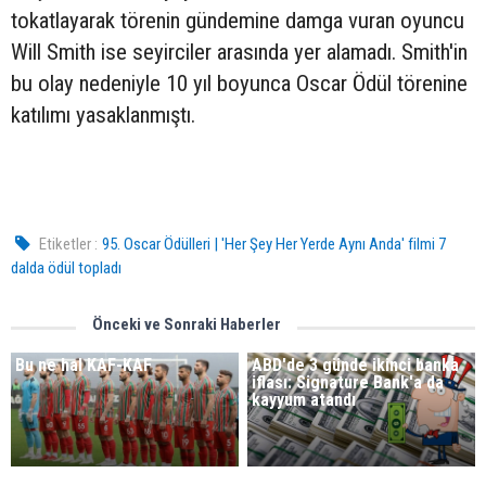
tokatlayarak törenin gündemine damga vuran oyuncu
Will Smith ise seyirciler arasında yer alamadı. Smith'in
bu olay nedeniyle 10 yıl boyunca Oscar Ödül törenine
katılımı yasaklanmıştı.
Etiketler :
95. Oscar Ödülleri | 'Her Şey Her Yerde Aynı Anda' filmi 7
dalda ödül topladı
Önceki ve Sonraki Haberler
Bu ne hal KAF-KAF
ABD'de 3 günde ikinci banka
iflası: Signature Bank'a da
kayyum atandı