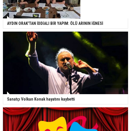
AYDIN ORAK'TAN İDDİALI BİR YAPIM: ÖLÜ ARININ İĞNESİ
Sanatçı Volkan Konak hayatını kaybetti