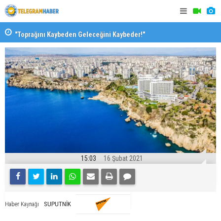
"Toprağını Kaybeden Geleceğini Kaybeder!"
SAK’dan mes
15:03
16 Şubat 2021
SUPUTNİK
Haber Kaynağı