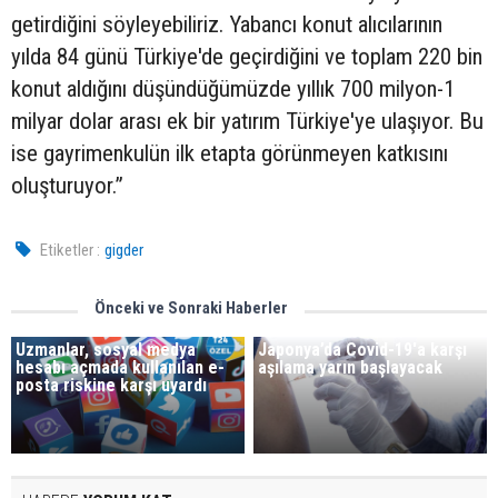
getirdiğini söyleyebiliriz. Yabancı konut alıcılarının
yılda 84 günü Türkiye'de geçirdiğini ve toplam 220 bin
konut aldığını düşündüğümüzde yıllık 700 milyon-1
milyar dolar arası ek bir yatırım Türkiye'ye ulaşıyor. Bu
ise gayrimenkulün ilk etapta görünmeyen katkısını
oluşturuyor.”
Etiketler :
gigder
Önceki ve Sonraki Haberler
Uzmanlar, sosyal medya
Japonya’da Covid-19'a karşı
hesabı açmada kullanılan e-
aşılama yarın başlayacak
posta riskine karşı uyardı