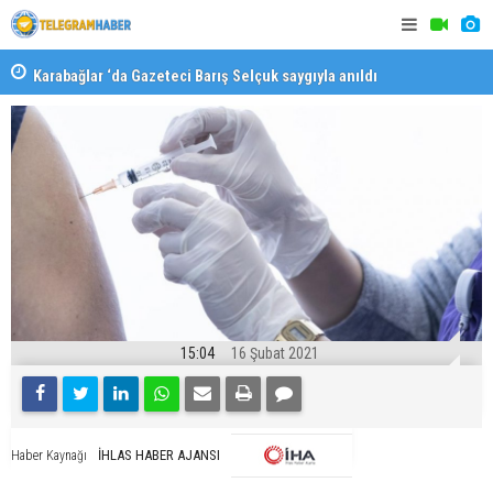
Karabağlar ‘da Gazeteci Barış Selçuk saygıyla anıldı
Konaklı ka
15:04
16 Şubat 2021
İHLAS HABER AJANSI
Haber Kaynağı