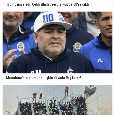
Trump imzaladı: Çelik ithalat vergisi yüzde 50'ye çıktı
Maradona'nın ölümüne ilişkin davada flaş karar!