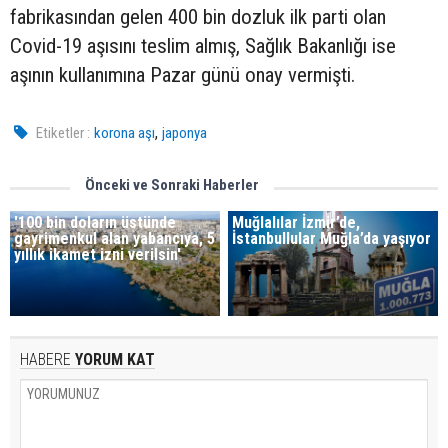
fabrikasından gelen 400 bin dozluk ilk parti olan
Covid-19 aşısını teslim almış, Sağlık Bakanlığı ise
aşının kullanımına Pazar günü onay vermişti.
,
Etiketler :
korona aşı
japonya
Önceki ve Sonraki Haberler
'100 bin doların üstünde
Muğlalılar İzmir’de,
gayrimenkul alan yabancıya, 5
İstanbullular Muğla’da yaşıyor
yıllık ikamet izni verilsin'
HABERE
YORUM KAT