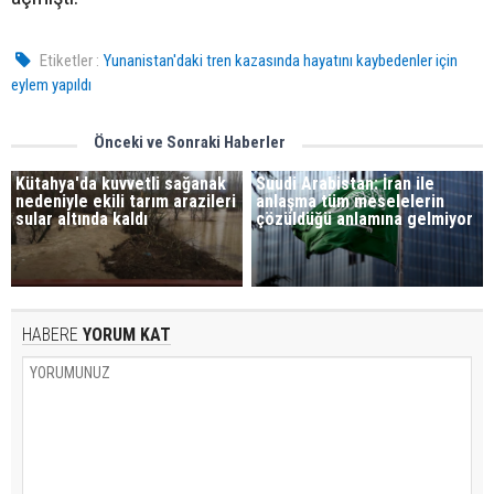
Etiketler :
Yunanistan'daki tren kazasında hayatını kaybedenler için
eylem yapıldı
Önceki ve Sonraki Haberler
Kütahya'da kuvvetli sağanak
Suudi Arabistan: İran ile
nedeniyle ekili tarım arazileri
anlaşma tüm meselelerin
sular altında kaldı
çözüldüğü anlamına gelmiyor
HABERE
YORUM KAT