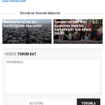
sular altında kaldı
Önceki ve Sonraki Haberler
Malatya'da 4,7 ve 4,5
Yunanistan'daki tren
büyüklüğünde depremler
kazasında hayatını
kaybedenler için eylem
yapıldı
HABERE
YORUM KAT