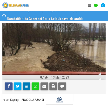
Karabağlar ‘da Gazeteci Barış Selçuk saygıyla anıldı
Konaklı ka
07:56
13 Mart 2023
ANADOLU AJANSI
Haber Kaynağı