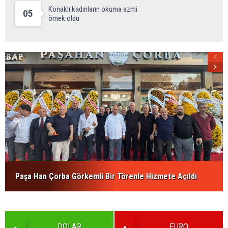
Konaklı kadınların okuma azmi
05
örnek oldu
Paşa Han Çorba Görkemli Bir Törenle Hizmete Açıldı
DOLAR
EURO