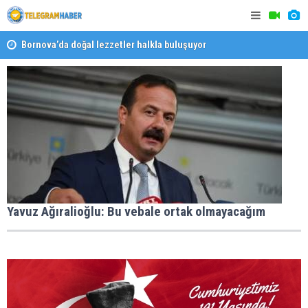
da
Bornova’da doğal lezzetler halkla buluşuyor
İzmir’in si
Yavuz Ağıralioğlu: Bu vebale ortak olmayacağım