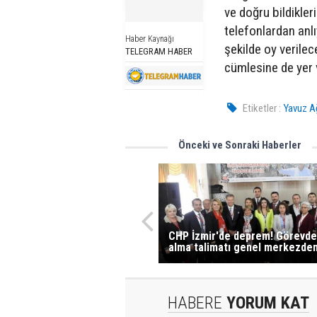
ve doğru bildikler
telefonlardan anlı
Haber Kaynağı
şekilde oy verile
TELEGRAM HABER
cümlesine de yer 
Etiketler :
Yavuz A
Önceki ve Sonraki Haberler
CHP İzmir'de deprem! Görevd
alma talimatı genel merkezde
HABERE
YORUM KAT