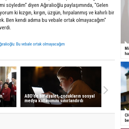
imi söyledim" diyen Ağıralioğlu paylaşımında, "Gelen
yorum ki kızgın, kırgın, üzgün, hırpalanmış ve kahırlı bir
cek. Ben kendi adıma bu vebale ortak olmayacağım"
verdi.
ğıralioğlu: Bu vebale ortak olmayacağım
Mi
ha
en
ABD’de bir eyalet, çocukların sosyal
n
medya kullanımını sınırlandırdı
CH
be