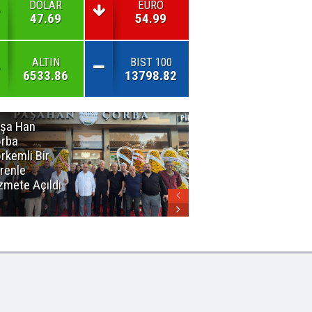
DOLAR
EURO
47.69
54.99
ALTIN
BIST 100
6533.86
13798.82
şa Han
İnsan En Çok
rba
Açamadığı
rkemli Bir
Kapıları
renle
Hatırlar
zmete Açıldı