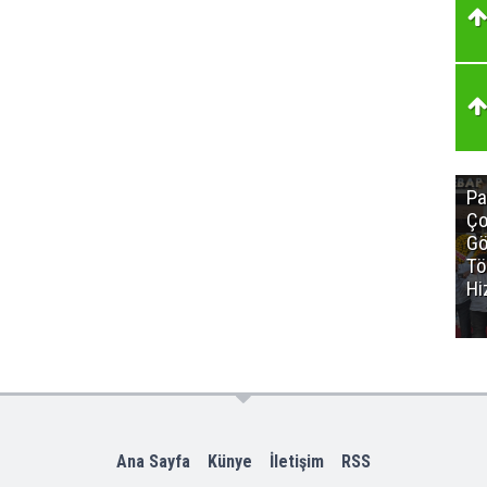
Pa
Ço
Gö
Tö
Hi
Ana Sayfa
Künye
İletişim
RSS