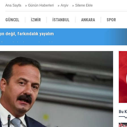
Ana Sayfa
Günün Haberleri
Arşiv
Sitene Ekle
GÜNCEL
İZMİR
İSTANBUL
ANKARA
SPOR
Barış Selçuk saygıyla anıldı
YEREL
SAĞLIK
EKONOMİ
POLİTİKA
Bu K