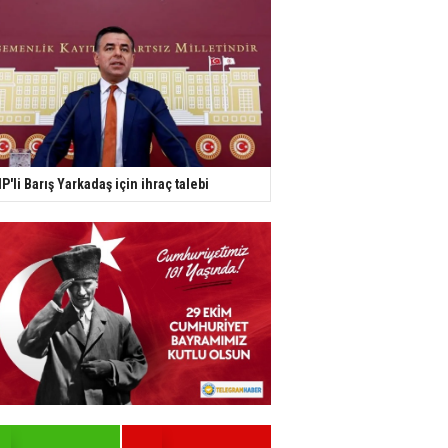
P'li Barış Yarkadaş için ihraç talebi