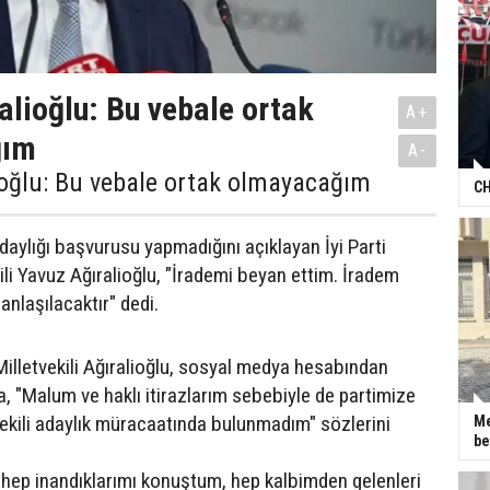
alioğlu: Bu vebale ortak
A+
ğım
A-
ioğlu: Bu vebale ortak olmayacağım
CH
adaylığı başvurusu yapmadığını açıklayan İyi Parti
ili Yavuz Ağıralioğlu, "İrademi beyan ettim. İradem
anlaşılacaktır" dedi.
 Milletvekili Ağıralioğlu, sosyal medya hesabından
a, "Malum ve haklı itirazlarım sebebiyle de partimize
ekili adaylık müracaatında bulunmadım" sözlerini
Me
be
hep inandıklarımı konuştum, hep kalbimden gelenleri