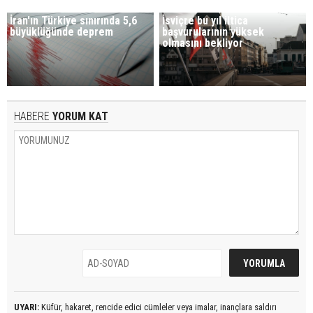
İran'ın Türkiye sınırında 5,6
İsviçre bu yıl iltica
büyüklüğünde deprem
başvurularının yüksek
olmasını bekliyor
HABERE
YORUM KAT
UYARI:
Küfür, hakaret, rencide edici cümleler veya imalar, inançlara saldırı