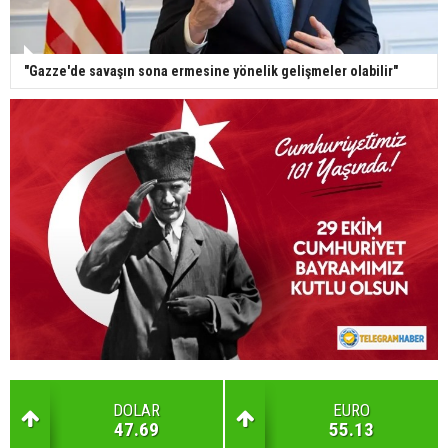
"Gazze'de savaşın sona ermesine yönelik gelişmeler olabilir"
DOLAR
EURO
47.69
55.13