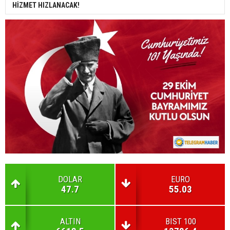
HİZMET HIZLANACAK!
DOLAR
EURO
47.7
55.03
ALTIN
BIST 100