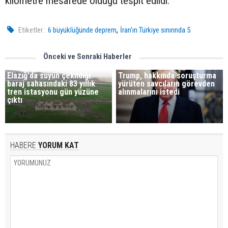
kilometre mesafede olduğu tespit edildi.
,
Etiketler :
6 büyüklüğünde deprem
İran'ın Türkiye sınırında 5
Önceki ve Sonraki Haberler
Elazığ'da suyun çekildiği
Trump, hakkında soruşturma
baraj sahasındaki 83 yıllık
yürüten savcıların görevden
tren istasyonu gün yüzüne
alınmalarını istedi
çıktı
HABERE
YORUM KAT