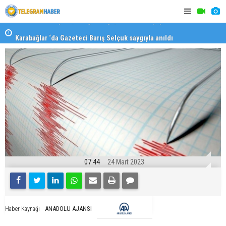
Karabağlar ‘da Gazeteci Barış Selçuk saygıyla anıldı
Konaklı ka
07:44
24 Mart 2023
ANADOLU AJANSI
Haber Kaynağı