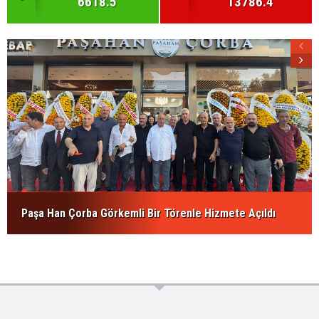
6618.5
13786.4
Paşa Han Çorba Görkemli Bir Törenle Hizmete Açıldı