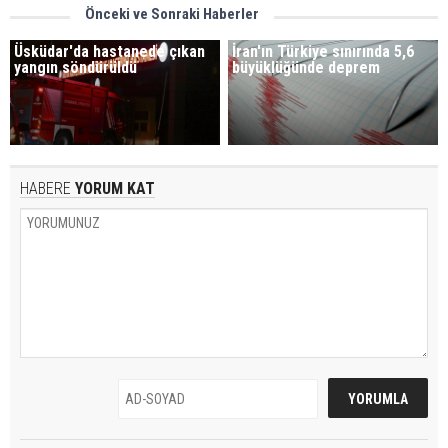
Önceki ve Sonraki Haberler
Üsküdar'da hastanede çıkan
İran'ın Türkiye sınırında 5,6
yangın söndürüldü
büyüklüğünde deprem
HABERE
YORUM KAT