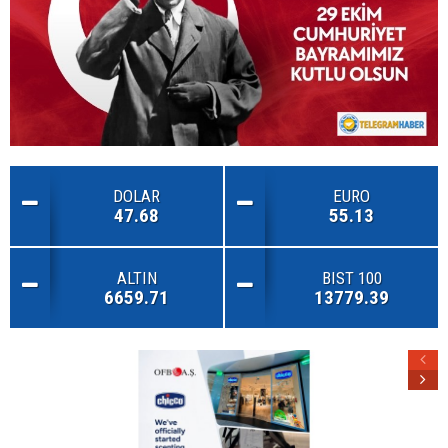
DOLAR
EURO
47.68
55.13
ALTIN
BIST 100
6659.71
13779.39