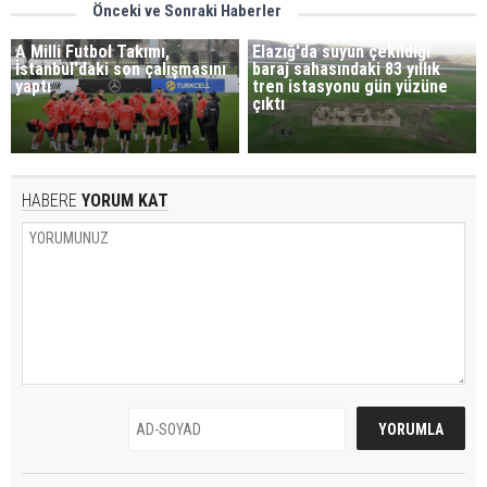
Önceki ve Sonraki Haberler
A Milli Futbol Takımı,
Elazığ'da suyun çekildiği
İstanbul'daki son çalışmasını
baraj sahasındaki 83 yıllık
yaptı
tren istasyonu gün yüzüne
çıktı
HABERE
YORUM KAT