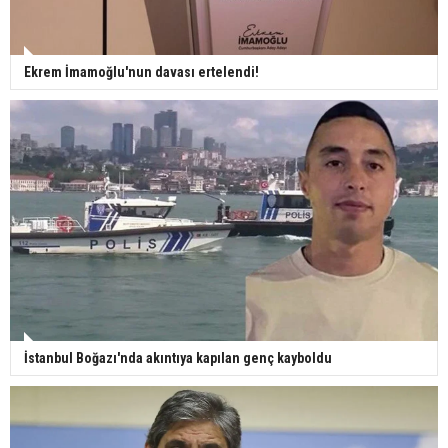
Ekrem İmamoğlu'nun davası ertelendi!
İstanbul Boğazı'nda akıntıya kapılan genç kayboldu