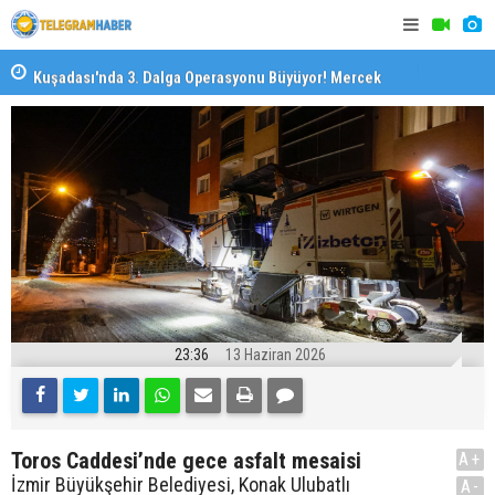
il
Kuşadası'nda 3. Dalga Operasyonu Büyüyor! Mercek
İzmirli Fi
Altındaki Dosya: 2023 İmar Planları
23:36
13 Haziran 2026
Toros Caddesi’nde gece asfalt mesaisi
A+
İzmir Büyükşehir Belediyesi, Konak Ulubatlı
A-