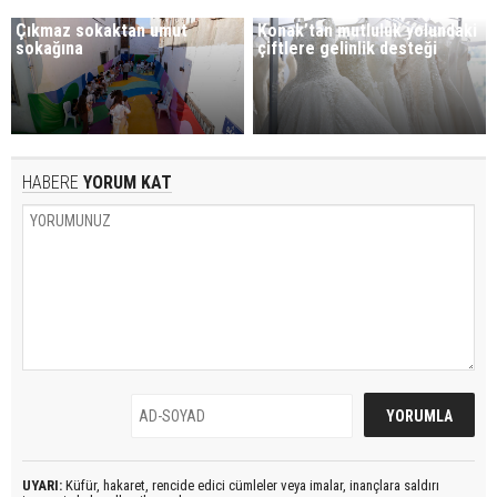
Çıkmaz sokaktan umut
Konak’tan mutluluk yolundaki
sokağına
çiftlere gelinlik desteği
HABERE
YORUM KAT
UYARI:
Küfür, hakaret, rencide edici cümleler veya imalar, inançlara saldırı