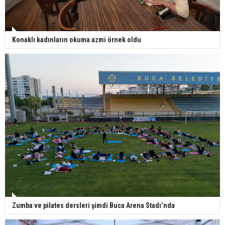
Konaklı kadınların okuma azmi örnek oldu
Zumba ve pilates dersleri şimdi Buca Arena Stadı’nda