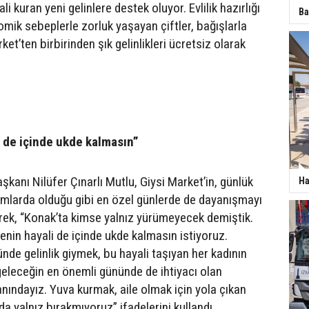
li kuran yeni gelinlere destek oluyor. Evlilik hazırlığı
Ba
mik sebeplerle zorluk yaşayan çiftler, bağışlarla
et’ten birbirinden şık gelinlikleri ücretsiz olarak
 de içinde ukde kalmasın”
kanı Nilüfer Çınarlı Mutlu, Giysi Market’in, günlük
Ha
amlarda olduğu gibi en özel günlerde de dayanışmayı
terek, “Konak’ta kimse yalnız yürümeyecek demiştik.
enin hayali de içinde ukde kalmasın istiyoruz.
nde gelinlik giymek, bu hayali taşıyan her kadının
 geleceğin en önemli gününde de ihtiyacı olan
nındayız. Yuva kurmak, aile olmak için yola çıkan
lda yalnız bırakmıyoruz” ifadelerini kullandı.