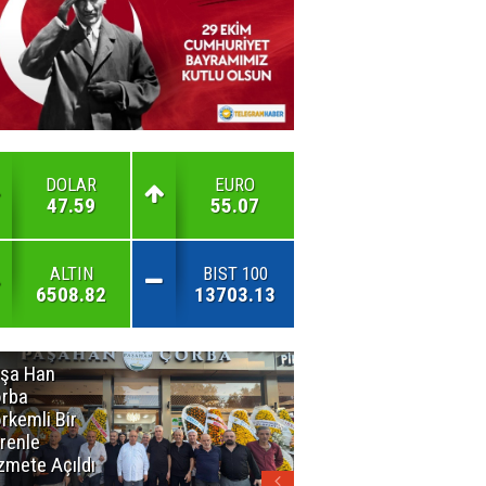
DOLAR
EURO
47.59
55.07
ALTIN
BIST 100
6508.82
13703.13
şa Han
İnsan En Çok
rba
Açamadığı
rkemli Bir
Kapıları
renle
Hatırlar
zmete Açıldı