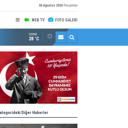
06 Ağustos 2026
Perşembe
WEB TV
FOTO GALERİ
İzmir
Halk istedi, ESHOT düzenledi
28 °C
ategorideki Diğer Haberler