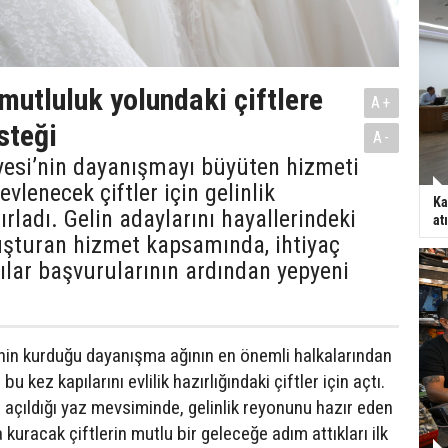
mutluluk yolundaki çiftlere
A+
steği
A-
yesi’nin dayanışmayı büyüten hizmeti
evlenecek çiftler için gelinlik
Ka
rladı. Gelin adaylarını hayallerindeki
at
uşturan hizmet kapsamında, ihtiyaç
lar başvurularının ardından yepyeni
nin kurduğu dayanışma ağının en önemli halkalarından
bu kez kapılarını evlilik hazırlığındaki çiftler için açtı.
çıldığı yaz mevsiminde, gelinlik reyonunu hazır eden
 kuracak çiftlerin mutlu bir geleceğe adım attıkları ilk