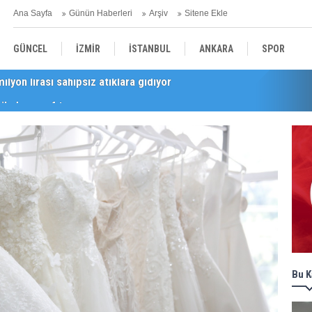
Ana Sayfa
Günün Haberleri
Arşiv
Sitene Ekle
GÜNCEL
İZMİR
İSTANBUL
ANKARA
SPOR
i’nde esnaf turu
YEREL
SAĞLIK
EKONOMİ
POLİTİKA
Bu K