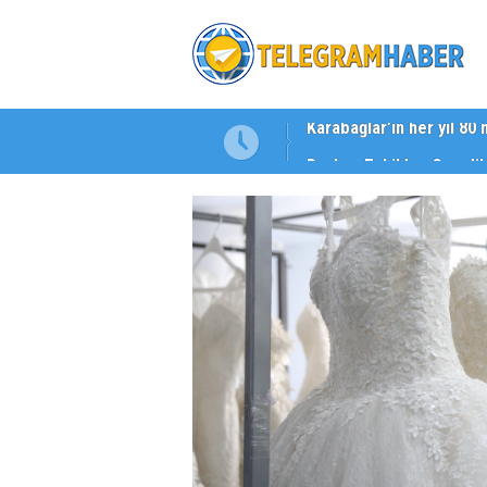
Başkan Eşki’den Çamdib