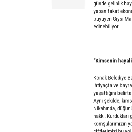
günde gelinlik haya
yapan fakat ekono
büyüyen Giysi Mark
edinebiliyor.
“Kimsenin hayali
Konak Belediye Baş
ihtiyaçta ve bayr
yaşattığını belir
Aynı şekilde, kims
Nikahında, düğünü
hakkı. Kurdukları
komşularımızın ya
çiftlerimizi bu yo