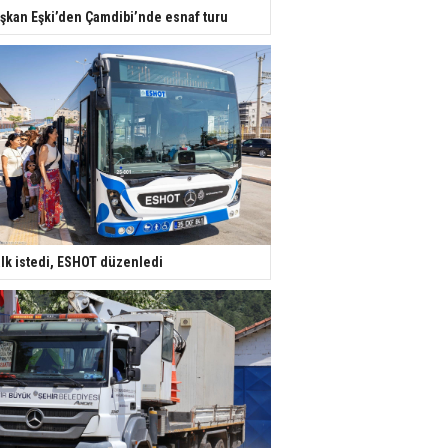
şkan Eşki’den Çamdibi’nde esnaf turu
lk istedi, ESHOT düzenledi