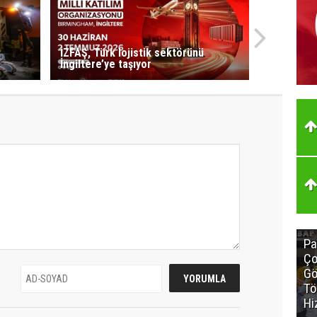
t
İZFAŞ, Türk lojistik sektörünü
İngiltere’ye taşıyor
Pa
Ço
Gö
Tö
Hi