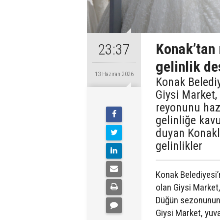
Konak’tan 
23:37
gelinlik de
13 Haziran 2026
Konak Beledi
Giysi Market, 
reyonunu hazı
gelinliğe kav
duyan Konaklı
gelinlikler
Konak Belediyesi’
olan Giysi Market, 
Düğün sezonunun a
Giysi Market, yuva