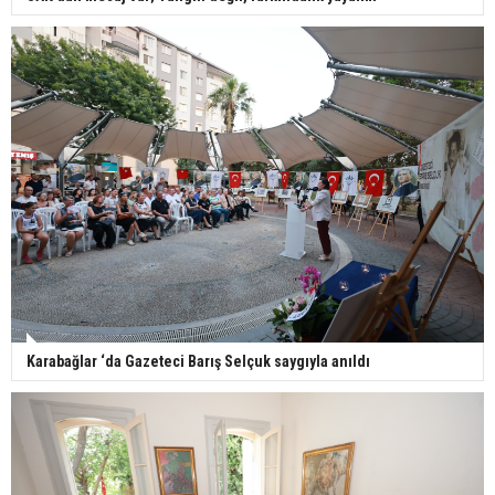
Karabağlar ‘da Gazeteci Barış Selçuk saygıyla anıldı