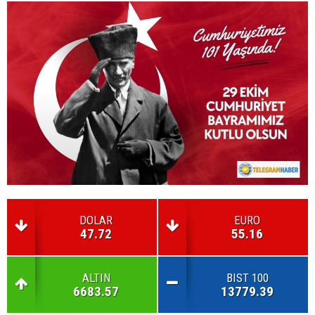
DOLAR
EURO
47.72
55.16
ALTIN
BIST 100
6683.57
13779.39