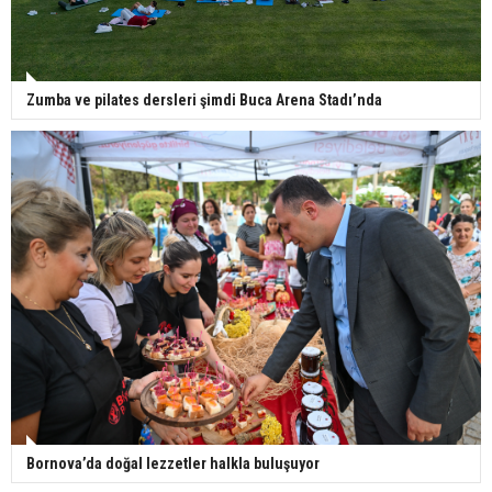
Zumba ve pilates dersleri şimdi Buca Arena Stadı’nda
Bornova’da doğal lezzetler halkla buluşuyor