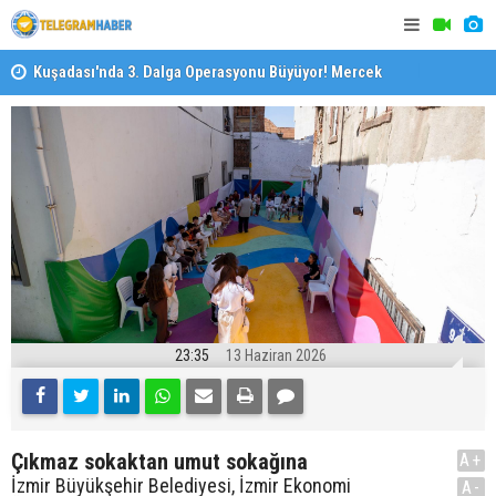
il
Kuşadası'nda 3. Dalga Operasyonu Büyüyor! Mercek
İzmirli Fi
Altındaki Dosya: 2023 İmar Planları
23:35
13 Haziran 2026
Çıkmaz sokaktan umut sokağına
A+
İzmir Büyükşehir Belediyesi, İzmir Ekonomi
A-