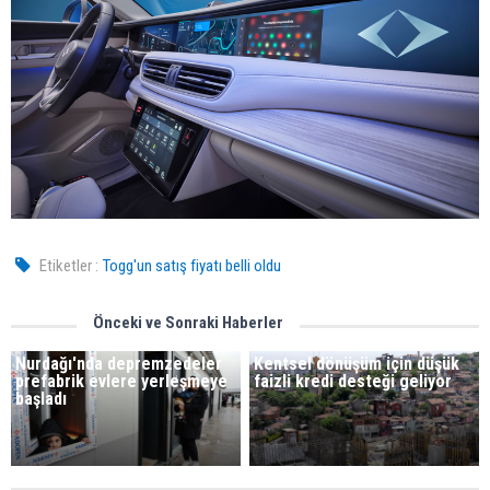
Etiketler :
Togg'un satış fiyatı belli oldu
Önceki ve Sonraki Haberler
Nurdağı'nda depremzedeler
Kentsel dönüşüm için düşük
prefabrik evlere yerleşmeye
faizli kredi desteği geliyor
başladı