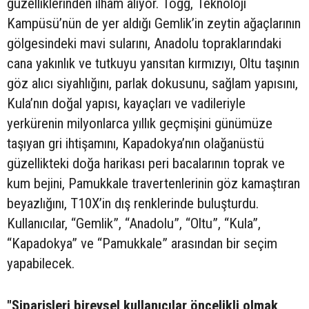
güzelliklerinden ilham alıyor. Togg, Teknoloji
Kampüsü’nün de yer aldığı Gemlik’in zeytin ağaçlarının
gölgesindeki mavi sularını, Anadolu topraklarındaki
cana yakınlık ve tutkuyu yansıtan kırmızıyı, Oltu taşının
göz alıcı siyahlığını, parlak dokusunu, sağlam yapısını,
Kula’nın doğal yapısı, kayaçları ve vadileriyle
yerkürenin milyonlarca yıllık geçmişini günümüze
taşıyan gri ihtişamını, Kapadokya’nın olağanüstü
güzellikteki doğa harikası peri bacalarının toprak ve
kum bejini, Pamukkale travertenlerinin göz kamaştıran
beyazlığını, T10X’in dış renklerinde buluşturdu.
Kullanıcılar, “Gemlik”, “Anadolu”, “Oltu”, “Kula”,
“Kapadokya” ve “Pamukkale” arasından bir seçim
yapabilecek.
"Siparişleri bireysel kullanıcılar öncelikli olmak