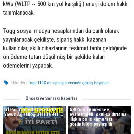
kWs (WLTP ~ 500 km yol karşılığı) enerji dolum hakkı
tanımlanacak.
Togg sosyal medya hesaplarından da canlı olarak
yayınlanacak çekilişte, sipariş hakkı kazanan
kullanıcılar, akıllı cihazlarının teslimat tarihi geldiğinde
ön ödeme tutarı düşülmüş bir şekilde kalan
ödemelerini yapacak.
Etiketler :
Togg T10X ön sipariş sürecinde çekiliş heyecanı
Önceki ve Sonraki Haberler
İYİ Parti'de HDP bereketi!
ABD'nin Tennessee
Yavuz Ağıralioğlu istifa etti...
eyaletindeki okul saldırısına
ilişkin polis kamerası
görüntüleri paylaşıldı