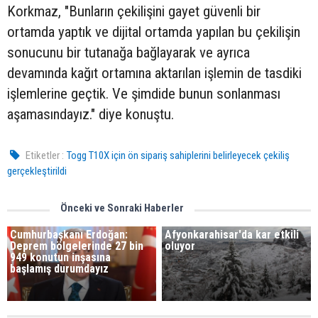
Korkmaz, "Bunların çekilişini gayet güvenli bir
ortamda yaptık ve dijital ortamda yapılan bu çekilişin
sonucunu bir tutanağa bağlayarak ve ayrıca
devamında kağıt ortamına aktarılan işlemin de tasdiki
işlemlerine geçtik. Ve şimdide bunun sonlanması
aşamasındayız." diye konuştu.
Etiketler :
Togg T10X için ön sipariş sahiplerini belirleyecek çekiliş
gerçekleştirildi
Önceki ve Sonraki Haberler
Cumhurbaşkanı Erdoğan:
Afyonkarahisar'da kar etkili
Deprem bölgelerinde 27 bin
oluyor
949 konutun inşasına
başlamış durumdayız