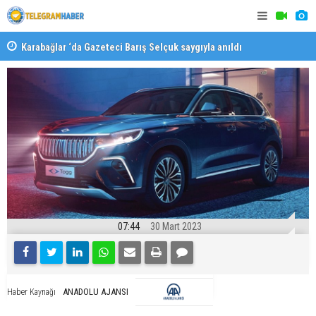
Karabağlar ‘da Gazeteci Barış Selçuk saygıyla anıldı
Konaklı ka
07:44
30 Mart 2023
ANADOLU AJANSI
Haber Kaynağı