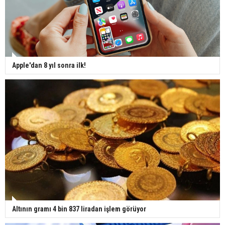
Apple'dan 8 yıl sonra ilk!
Altının gramı 4 bin 837 liradan işlem görüyor