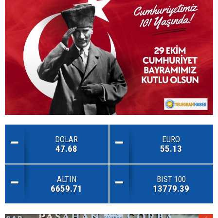
DOLAR
EURO
47.68
55.13
ALTIN
BIST 100
6659.71
13779.39