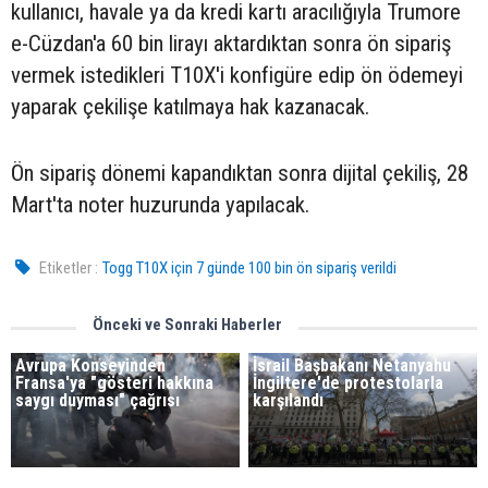
kullanıcı, havale ya da kredi kartı aracılığıyla Trumore
e-Cüzdan'a 60 bin lirayı aktardıktan sonra ön sipariş
vermek istedikleri T10X'i konfigüre edip ön ödemeyi
yaparak çekilişe katılmaya hak kazanacak.
Ön sipariş dönemi kapandıktan sonra dijital çekiliş, 28
Mart'ta noter huzurunda yapılacak.
Etiketler :
Togg T10X için 7 günde 100 bin ön sipariş verildi
Önceki ve Sonraki Haberler
Avrupa Konseyinden
İsrail Başbakanı Netanyahu
Fransa'ya "gösteri hakkına
İngiltere'de protestolarla
saygı duyması" çağrısı
karşılandı