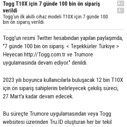
Togg T10X için 7 günde 100 bin ön sipariş
A+
verildi
A-
Togg'un ilk akıllı cihaz modeli T10X için 7 günde 100
bin ön sipariş verildi.
Togg'un resmi Twitter hesabından yapılan paylaşımda,
"7 günde 100 bin ön sipariş. < Teşekkürler Türkiye >
Heyecan http://Togg.com.tr ve Trumore
uygulamasında devam ediyor." denildi.
2023 yılı boyunca kullanıcılarla buluşacak 12 bin T10X
için ön sipariş sahiplerini belirleyecek çekiliş süreci,
27 Mart'a kadar devam edecek.
Bu süreçte Trumore uygulamasından veya Togg
websitesi üzerinden Tru.ID oluşturan her bir tekil