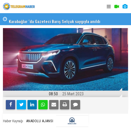
Karabağlar ‘da Gazeteci Barış Selçuk saygıyla anıldı
Konaklı ka
08:50
25 Mart 2023
ANADOLU AJANSI
Haber Kaynağı