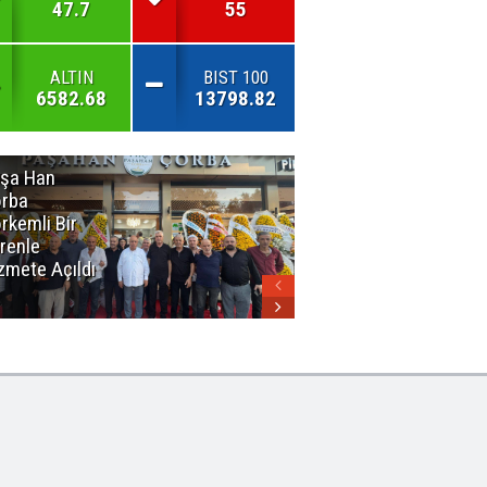
47.7
55
ALTIN
BIST 100
6582.68
13798.82
şa Han
İnsan En Çok
rba
Açamadığı
rkemli Bir
Kapıları
renle
Hatırlar
zmete Açıldı