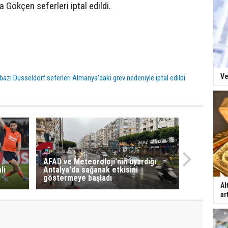
Gökçen seferleri iptal edildi.
Ve
bazı Düsseldorf seferleri Almanya'daki grev nedeniyle iptal edildi
AFAD ve Meteoroloji'nin uyardığı
li
Antalya'da sağanak etkisini
göstermeye başladı
Al
ar