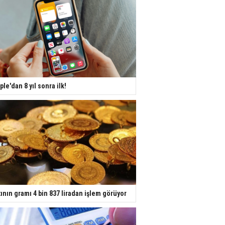
ple'dan 8 yıl sonra ilk!
tının gramı 4 bin 837 liradan işlem görüyor