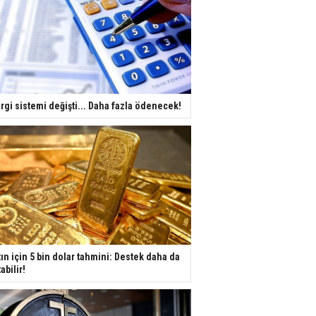
rgi sistemi değişti... Daha fazla ödenecek!
tın için 5 bin dolar tahmini: Destek daha da
tabilir!