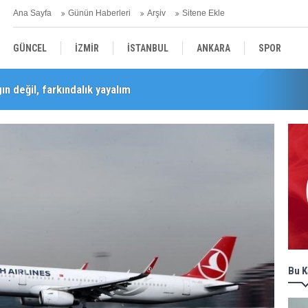
Ana Sayfa
Günün Haberleri
Arşiv
Sitene Ekle
GÜNCEL
İZMİR
İSTANBUL
ANKARA
SPOR
n değil, farkındalık yayalım
YEREL
SAĞLIK
EKONOMİ
POLİTİKA
Barış Selçuk saygıyla anıldı
Bu K