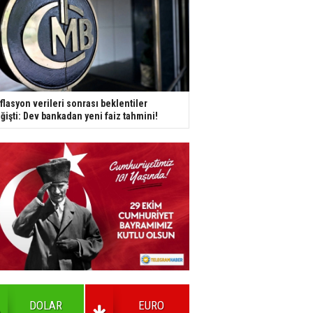
flasyon verileri sonrası beklentiler
ğişti: Dev bankadan yeni faiz tahmini!
DOLAR
EURO