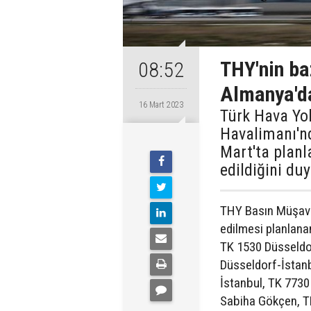
THY'nin ba
08:52
Almanya'da
16 Mart 2023
Türk Hava Yol
Havalimanı'nd
Mart'ta planla
edildiğini du
THY Basın Müşavir
edilmesi planlanan
TK 1530 Düsseldo
Düsseldorf-İstanb
İstanbul, TK 773
Sabiha Gökçen, T