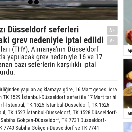
zı Düsseldorf seferleri
A+
ki grev nedeniyle iptal edildi
A-
ları (THY), Almanya'nın Düsseldorf
Ap
a yapılacak grev nedeniyle 16 ve 17
nan bazı seferlerin karşılıklı iptal
yurdu.
liğinden yapılan açıklamaya göre, 16 Mart gecesi icra
 TK 1529 İstanbul-Düsseldorf seferi ile 17 Mart tarihli
rf-İstanbul, TK 1525 İstanbul-Düsseldorf, TK 1526
ul, TK 1527 İstanbul-Düsseldorf, TK 1528 Düsseldorf-
Al
0 Sabiha Gökçen-Düsseldorf, TK 7731 Düsseldorf-
K 7740 Sabiha Gökçen-Düsseldorf ve TK 7741