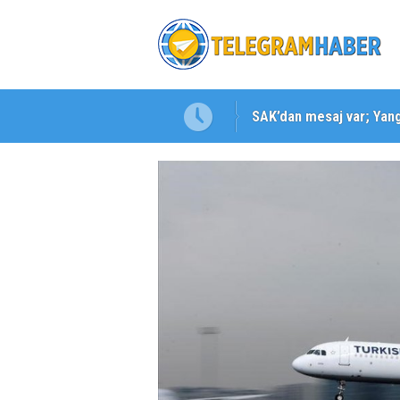
SAK’dan mesaj var; Yangı
Karabağlar ‘da Gazeteci 