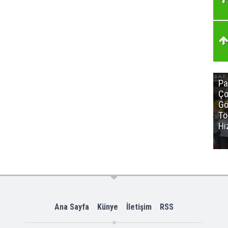
Pa
Ço
Gö
Tö
Hi
Ana Sayfa
Künye
İletişim
RSS