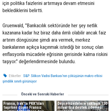
için politika faizlerini artırmaya devam etmesini
beklediklerini belirtti.
Gruenwald, "Bankacılık sektöründe her şey netlik
kazanana kadar hız biraz daha ılımlı olabilir ancak faiz
artırım döngüsüne şimdi ara vermek, merkez
bankalarının açıkça kaçınmak istediği bir sonuç olan
enflasyonla mücadele eğrisinin gerisinde kalma riskini
taşıyor." değerlendirmesinde bulundu.
Etiketler :
S&P: Silikon Vadisi Bankası'nın çöküşünün makro etkisi
şimdilik sınırlı görünüyor
Önceki ve Sonraki Haberler
Fransa, Irak'ta PKK’lıları
Depremzedelere yaklaşık 130
taşırken düşen Fransız
milyar lira destek ödemesi