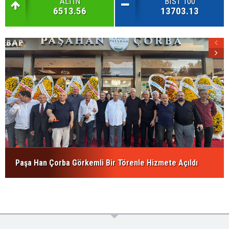
ALTIN
BIST 100
6513.56
13703.13
Paşa Han Çorba Görkemli Bir Törenle Hizmete Açıldı