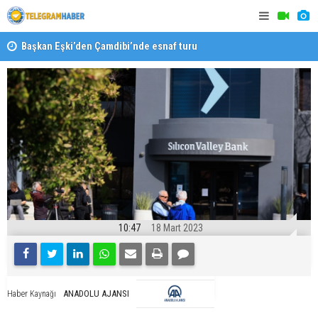
Başkan Eşki’den Çamdibi’nde esnaf turu
Halk isted
10:47
18 Mart 2023
ANADOLU AJANSI
Haber Kaynağı